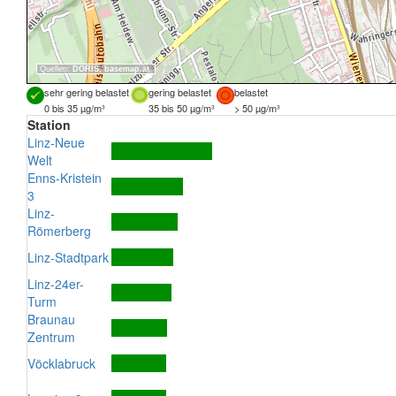
Quellen:
DORIS
,
basemap.at
sehr gering belastet
gering belastet
belastet
0 bis 35 µg/m³
35 bis 50 µg/m³
> 50 µg/m³
Station
Linz-Neue
Welt
Enns-Kristein
3
Linz-
Römerberg
Linz-Stadtpark
Linz-24er-
Turm
Braunau
Zentrum
Vöcklabruck