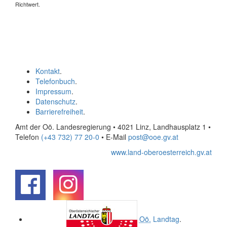
Richtwert.
Kontakt
.
Telefonbuch
.
Impressum
.
Datenschutz
.
Barrierefreiheit
.
Amt der Oö. Landesregierung • 4021 Linz, Landhausplatz 1
•
Telefon
(+43 732) 77 20-0
• E-Mail
post@ooe.gv.at
www.land-oberoesterreich.gv.at
.
.
Oö.
Landtag
.