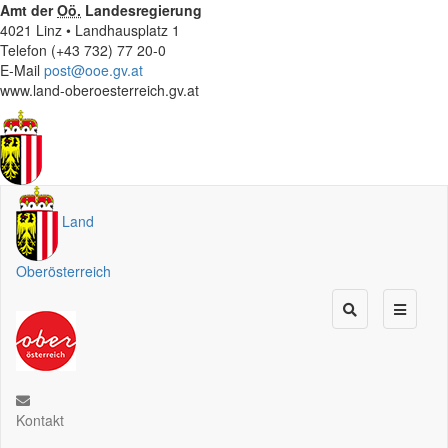
Amt der
Oö.
Landesregierung
4021 Linz • Landhausplatz 1
Telefon (+43 732) 77 20-0
E-Mail
post@ooe.gv.at
www.land-oberoesterreich.gv.at
Land
Oberösterreich
Kontakt