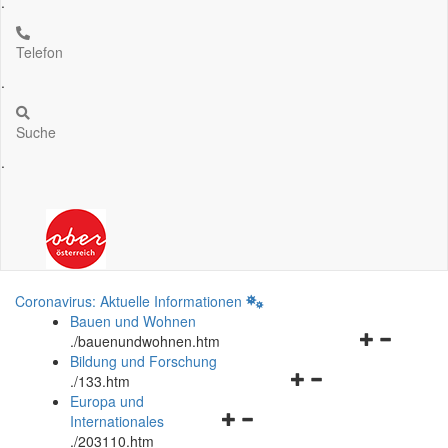
.
Telefon
.
Suche
.
Coronavirus: Aktuelle Informationen
Bauen und Wohnen
Navigationsm
.
/bauenundwohnen.htm
öffnen
Bildung und Forschung
Navigationsmenü
und
.
/133.htm
öffnen
schließen
Europa und
Navigationsmenü
und
Internationales
öffnen
schließen
.
/203110.htm