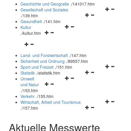
und
Geschichte und Geografie
.
/141017.htm
schließen
Navigationsm
Gesellschaft und Soziales
Navigationsmenü
öffnen
.
/139.htm
öffnen
und
Gesundheit
.
/141.htm
Navigationsmenü
und
schließen
Kultur
Navigationsmenü
öffnen
schließen
.
/kultur.htm
öffnen
und
Navigationsmenü
und
schließen
öffnen
schließen
Land- und Forstwirtschaft
.
/147.htm
und
Sicherheit und Ordnung
.
/89557.htm
schließen
Navigationsm
Sport und Freizeit
.
/151.htm
Navigationsmenü
öffnen
Statistik
.
/statistik.htm
Navigationsmenü
öffnen
und
Umwelt
Navigationsmenü
öffnen
und
schließen
und Natur
öffnen
und
schließen
.
/153.htm
und
schließen
Verkehr
.
/155.htm
schließen
Navigationsm
Wirtschaft, Arbeit und Tourismus
Navigationsmenü
öffnen
.
/157.htm
öffnen
und
und
schließen
Aktuelle Messwerte
schließen