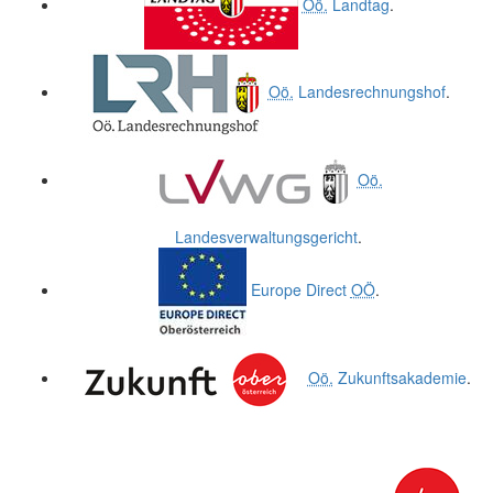
Oö.
Landtag
.
Oö.
Landesrechnungshof
.
Oö.
Landesverwaltungsgericht
.
Europe Direct
OÖ
.
Oö.
Zukunftsakademie
.