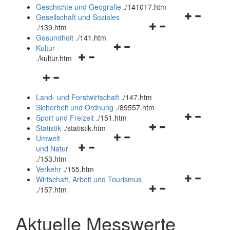
und
Geschichte und Geografie
.
/141017.htm
schließen
Navigationsm
Gesellschaft und Soziales
Navigationsmenü
öffnen
.
/139.htm
öffnen
und
Gesundheit
.
/141.htm
Navigationsmenü
und
schließen
Kultur
Navigationsmenü
öffnen
schließen
.
/kultur.htm
öffnen
und
Navigationsmenü
und
schließen
öffnen
schließen
Land- und Forstwirtschaft
.
/147.htm
und
Sicherheit und Ordnung
.
/89557.htm
schließen
Navigationsm
Sport und Freizeit
.
/151.htm
Navigationsmenü
öffnen
Statistik
.
/statistik.htm
Navigationsmenü
öffnen
und
Umwelt
Navigationsmenü
öffnen
und
schließen
und Natur
öffnen
und
schließen
.
/153.htm
und
schließen
Verkehr
.
/155.htm
schließen
Navigationsm
Wirtschaft, Arbeit und Tourismus
Navigationsmenü
öffnen
.
/157.htm
öffnen
und
und
schließen
Aktuelle Messwerte
schließen