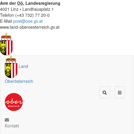
Amt der
Oö.
Landesregierung
4021 Linz • Landhausplatz 1
Telefon (+43 732) 77 20-0
E-Mail
post@ooe.gv.at
www.land-oberoesterreich.gv.at
Land
Oberösterreich
Kontakt