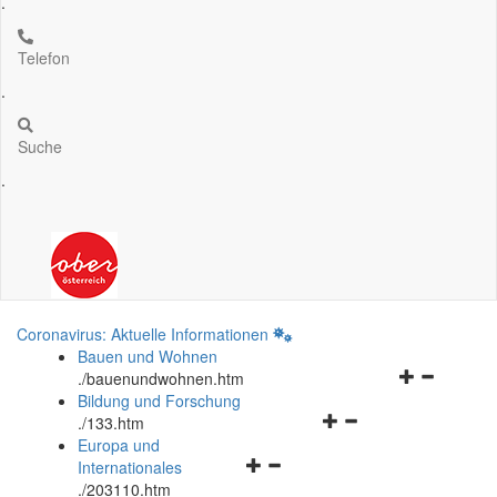
.
Telefon
.
Suche
.
Coronavirus: Aktuelle Informationen
Bauen und Wohnen
Navigationsm
.
/bauenundwohnen.htm
öffnen
Bildung und Forschung
Navigationsmenü
und
.
/133.htm
öffnen
schließen
Europa und
Navigationsmenü
und
Internationales
öffnen
schließen
.
/203110.htm