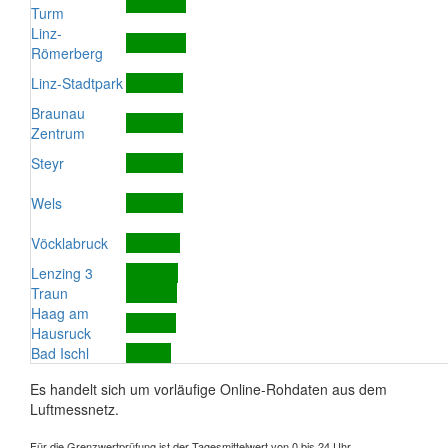
Turm
Linz-
Römerberg
Linz-Stadtpark
Braunau
Zentrum
Steyr
Wels
Vöcklabruck
Lenzing 3
Traun
Haag am
Hausruck
Bad Ischl
Es handelt sich um vorläufige Online-Rohdaten aus dem
Luftmessnetz.
Für die Grenzwertprüfung ist der Tagesmittelwert von 0 bis 24 Uhr