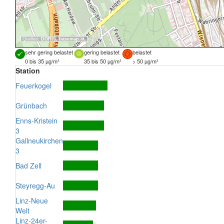
Quellen:
DORIS
,
basemap.at
sehr gering belastet
gering belastet
belastet
0 bis 35 µg/m³
35 bis 50 µg/m³
> 50 µg/m³
Station
Feuerkogel
Grünbach
Enns-Kristein
3
Gallneukirchen
3
Bad Zell
Steyregg-Au
Linz-Neue
Welt
Linz-24er-