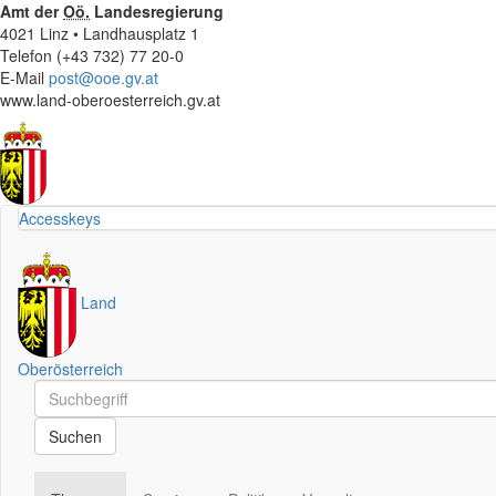
Amt der
Oö.
Landesregierung
4021 Linz • Landhausplatz 1
Telefon (+43 732) 77 20-0
E-Mail
post@ooe.gv.at
www.land-oberoesterreich.gv.at
Accesskeys
Land
Oberösterreich
Schnellsuche
Schnellsuche
Suchen