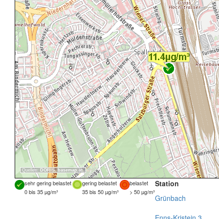
Quellen:
DORIS
,
basemap.at
Station
sehr gering belastet
gering belastet
belastet
0 bis 35 µg/m³
35 bis 50 µg/m³
> 50 µg/m³
Grünbach
Enns-Kristein 3