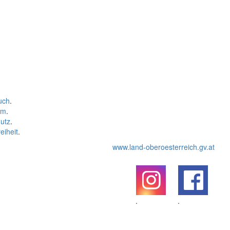
uch
.
um
.
utz
.
eiheit
.
www.land-oberoesterreich.gv.at
.
.