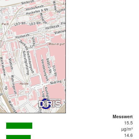
Messwert
15.5
µg/m³
14.6