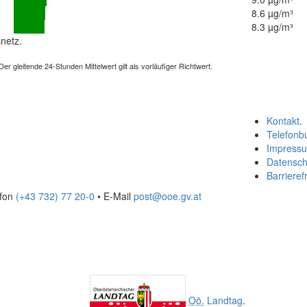
8.6 µg/m³
8.3 µg/m³
netz.
 gleitende 24-Stunden Mittelwert gilt als vorläufiger Richtwert.
Kontakt
.
Telefonb
Impress
Datensch
Barrierefr
efon
(+43 732) 77 20-0
• E-Mail
post@ooe.gv.at
Oö.
Landtag
.