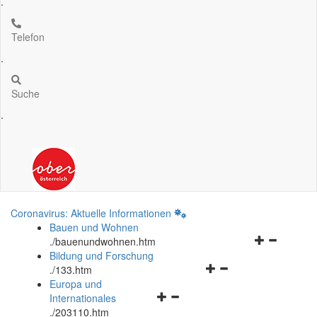
.
Telefon
.
Suche
.
Coronavirus: Aktuelle Informationen
Bauen und Wohnen
Navigationsm
.
/bauenundwohnen.htm
öffnen
Bildung und Forschung
Navigationsmenü
und
.
/133.htm
öffnen
schließen
Europa und
Navigationsmenü
und
Internationales
öffnen
schließen
.
/203110.htm