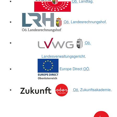
Oö.
Landtag
.
Oö.
Landesrechnungshof
.
Oö.
Landesverwaltungsgericht
.
Europe Direct
OÖ
.
Oö.
Zukunftsakademie
.