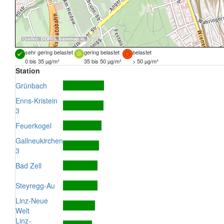
Quellen:
DORIS
,
basemap.at
sehr gering belastet
gering belastet
belastet
0 bis 35 µg/m³
35 bis 50 µg/m³
> 50 µg/m³
Station
Grünbach
Enns-Kristein
3
Feuerkogel
Gallneukirchen
3
Bad Zell
Steyregg-Au
Linz-Neue
Welt
Linz-