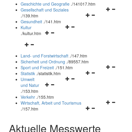
und
Geschichte und Geografie
.
/141017.htm
schließen
Navigationsm
Gesellschaft und Soziales
Navigationsmenü
öffnen
.
/139.htm
öffnen
und
Gesundheit
.
/141.htm
Navigationsmenü
und
schließen
Kultur
Navigationsmenü
öffnen
schließen
.
/kultur.htm
öffnen
und
Navigationsmenü
und
schließen
öffnen
schließen
Land- und Forstwirtschaft
.
/147.htm
und
Sicherheit und Ordnung
.
/89557.htm
schließen
Navigationsm
Sport und Freizeit
.
/151.htm
Navigationsmenü
öffnen
Statistik
.
/statistik.htm
Navigationsmenü
öffnen
und
Umwelt
Navigationsmenü
öffnen
und
schließen
und Natur
öffnen
und
schließen
.
/153.htm
und
schließen
Verkehr
.
/155.htm
schließen
Navigationsm
Wirtschaft, Arbeit und Tourismus
Navigationsmenü
öffnen
.
/157.htm
öffnen
und
und
schließen
Aktuelle Messwerte
schließen