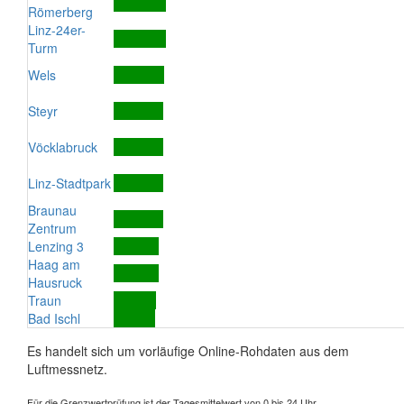
Römerberg
Linz-24er-
Turm
Wels
Steyr
Vöcklabruck
Linz-Stadtpark
Braunau
Zentrum
Lenzing 3
Haag am
Hausruck
Traun
Bad Ischl
Es handelt sich um vorläufige Online-Rohdaten aus dem
Luftmessnetz.
Für die Grenzwertprüfung ist der Tagesmittelwert von 0 bis 24 Uhr