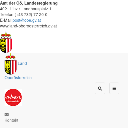
Amt der
Oö.
Landesregierung
4021 Linz • Landhausplatz 1
Telefon (+43 732) 77 20-0
E-Mail
post@ooe.gv.at
www.land-oberoesterreich.gv.at
Land
Oberösterreich
Kontakt