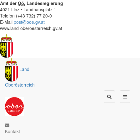
Amt der
Oö.
Landesregierung
4021 Linz • Landhausplatz 1
Telefon (+43 732) 77 20-0
E-Mail
post@ooe.gv.at
www.land-oberoesterreich.gv.at
Land
Oberösterreich
Kontakt