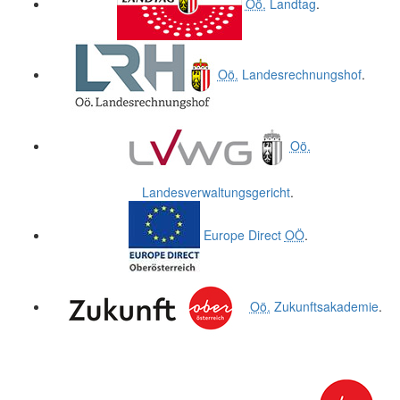
Oö.
Landtag
.
Oö.
Landesrechnungshof
.
Oö.
Landesverwaltungsgericht
.
Europe Direct
OÖ
.
Oö.
Zukunftsakademie
.