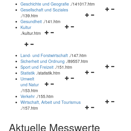
und
Geschichte und Geografie
.
/141017.htm
schließen
Navigationsm
Gesellschaft und Soziales
Navigationsmenü
öffnen
.
/139.htm
öffnen
und
Gesundheit
.
/141.htm
Navigationsmenü
und
schließen
Kultur
Navigationsmenü
öffnen
schließen
.
/kultur.htm
öffnen
und
Navigationsmenü
und
schließen
öffnen
schließen
Land- und Forstwirtschaft
.
/147.htm
und
Sicherheit und Ordnung
.
/89557.htm
schließen
Navigationsm
Sport und Freizeit
.
/151.htm
Navigationsmenü
öffnen
Statistik
.
/statistik.htm
Navigationsmenü
öffnen
und
Umwelt
Navigationsmenü
öffnen
und
schließen
und Natur
öffnen
und
schließen
.
/153.htm
und
schließen
Verkehr
.
/155.htm
schließen
Navigationsm
Wirtschaft, Arbeit und Tourismus
Navigationsmenü
öffnen
.
/157.htm
öffnen
und
und
schließen
Aktuelle Messwerte
schließen