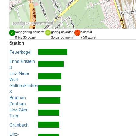
Quellen:
DORIS
,
basemap.at
sehr gering belastet
gering belastet
belastet
0 bis 35 µg/m³
35 bis 50 µg/m³
> 50 µg/m³
Station
Feuerkogel
Enns-Kristein
3
Linz-Neue
Welt
Gallneukirchen
3
Braunau
Zentrum
Linz-24er-
Turm
Grünbach
Linz-