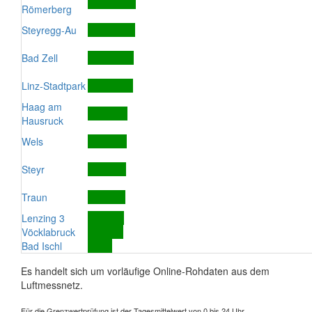
Römerberg
Steyregg-Au
Bad Zell
Linz-Stadtpark
Haag am
Hausruck
Wels
Steyr
Traun
Lenzing 3
Vöcklabruck
Bad Ischl
Es handelt sich um vorläufige Online-Rohdaten aus dem
Luftmessnetz.
Für die Grenzwertprüfung ist der Tagesmittelwert von 0 bis 24 Uhr