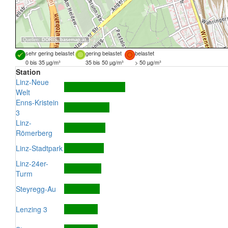
Quellen:
DORIS
,
basemap.at
sehr gering belastet
gering belastet
belastet
0 bis 35 µg/m³
35 bis 50 µg/m³
> 50 µg/m³
Station
Linz-Neue
Welt
Enns-Kristein
3
Linz-
Römerberg
Linz-Stadtpark
Linz-24er-
Turm
Steyregg-Au
Lenzing 3