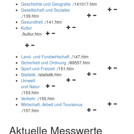
und
Geschichte und Geografie
.
/141017.htm
schließen
Navigationsm
Gesellschaft und Soziales
Navigationsmenü
öffnen
.
/139.htm
öffnen
und
Gesundheit
.
/141.htm
Navigationsmenü
und
schließen
Kultur
Navigationsmenü
öffnen
schließen
.
/kultur.htm
öffnen
und
Navigationsmenü
und
schließen
öffnen
schließen
Land- und Forstwirtschaft
.
/147.htm
und
Sicherheit und Ordnung
.
/89557.htm
schließen
Navigationsm
Sport und Freizeit
.
/151.htm
Navigationsmenü
öffnen
Statistik
.
/statistik.htm
Navigationsmenü
öffnen
und
Umwelt
Navigationsmenü
öffnen
und
schließen
und Natur
öffnen
und
schließen
.
/153.htm
und
schließen
Verkehr
.
/155.htm
schließen
Navigationsm
Wirtschaft, Arbeit und Tourismus
Navigationsmenü
öffnen
.
/157.htm
öffnen
und
und
schließen
Aktuelle Messwerte
schließen