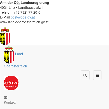
Amt der
Oö.
Landesregierung
4021 Linz • Landhausplatz 1
Telefon (+43 732) 77 20-0
E-Mail
post@ooe.gv.at
www.land-oberoesterreich.gv.at
Land
Oberösterreich
Kontakt