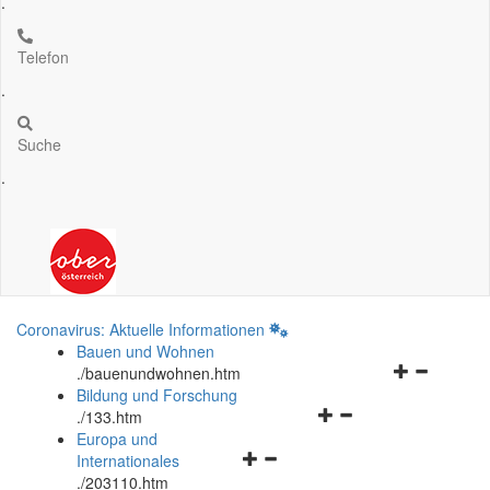
.
Telefon
.
Suche
.
Coronavirus: Aktuelle Informationen
Bauen und Wohnen
Navigationsm
.
/bauenundwohnen.htm
öffnen
Bildung und Forschung
Navigationsmenü
und
.
/133.htm
öffnen
schließen
Europa und
Navigationsmenü
und
Internationales
öffnen
schließen
.
/203110.htm