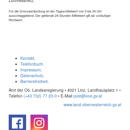
Luftmessnetz.
Für die Grenzwertprüfung ist der Tagesmittelwert von 0 bis 24 Uhr
ausschlaggebend. Der gleitende 24-Stunden Mittelwert gilt als vorläufiger
Richtwert.
Kontakt
.
Telefonbuch
.
Impressum
.
Datenschutz
.
Barrierefreiheit
.
Amt der Oö. Landesregierung • 4021 Linz, Landhausplatz 1
•
Telefon
(+43 732) 77 20-0
• E-Mail
post@ooe.gv.at
www.land-oberoesterreich.gv.at