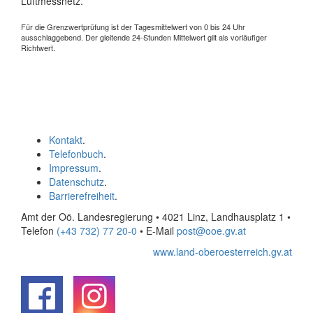
Luftmessnetz.
Für die Grenzwertprüfung ist der Tagesmittelwert von 0 bis 24 Uhr
ausschlaggebend. Der gleitende 24-Stunden Mittelwert gilt als vorläufiger
Richtwert.
Kontakt
.
Telefonbuch
.
Impressum
.
Datenschutz
.
Barrierefreiheit
.
Amt der Oö. Landesregierung • 4021 Linz, Landhausplatz 1
•
Telefon
(+43 732) 77 20-0
• E-Mail
post@ooe.gv.at
www.land-oberoesterreich.gv.at