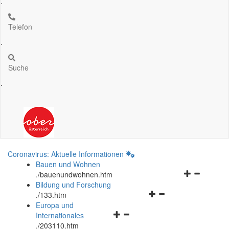
.
Telefon
.
Suche
.
Coronavirus: Aktuelle Informationen
Bauen und Wohnen
Navigationsm
.
/bauenundwohnen.htm
öffnen
Bildung und Forschung
Navigationsmenü
und
.
/133.htm
öffnen
schließen
Europa und
Navigationsmenü
und
Internationales
öffnen
schließen
.
/203110.htm