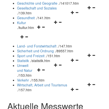
und
Geschichte und Geografie
.
/141017.htm
schließen
Navigationsm
Gesellschaft und Soziales
Navigationsmenü
öffnen
.
/139.htm
öffnen
und
Gesundheit
.
/141.htm
Navigationsmenü
und
schließen
Kultur
Navigationsmenü
öffnen
schließen
.
/kultur.htm
öffnen
und
Navigationsmenü
und
schließen
öffnen
schließen
Land- und Forstwirtschaft
.
/147.htm
und
Sicherheit und Ordnung
.
/89557.htm
schließen
Navigationsm
Sport und Freizeit
.
/151.htm
Navigationsmenü
öffnen
Statistik
.
/statistik.htm
Navigationsmenü
öffnen
und
Umwelt
Navigationsmenü
öffnen
und
schließen
und Natur
öffnen
und
schließen
.
/153.htm
und
schließen
Verkehr
.
/155.htm
schließen
Navigationsm
Wirtschaft, Arbeit und Tourismus
Navigationsmenü
öffnen
.
/157.htm
öffnen
und
und
schließen
Aktuelle Messwerte
schließen