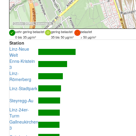
Quellen:
DORIS
,
basemap.at
sehr gering belastet
gering belastet
belastet
0 bis 35 µg/m³
35 bis 50 µg/m³
> 50 µg/m³
Station
Linz-Neue
Welt
Enns-Kristein
3
Linz-
Römerberg
Linz-Stadtpark
Steyregg-Au
Linz-24er-
Turm
Gallneukirchen
3