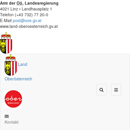
Amt der
Oö.
Landesregierung
4021 Linz • Landhausplatz 1
Telefon (+43 732) 77 20-0
E-Mail
post@ooe.gv.at
www.land-oberoesterreich.gv.at
Land
Oberösterreich
Kontakt