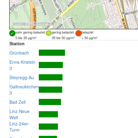
Quellen:
DORIS
,
basemap.at
sehr gering belastet
gering belastet
belastet
0 bis 35 µg/m³
35 bis 50 µg/m³
> 50 µg/m³
Station
Grünbach
Enns-Kristein
3
Steyregg-Au
Gallneukirchen
3
Bad Zell
Linz-Neue
Welt
Linz-24er-
Turm