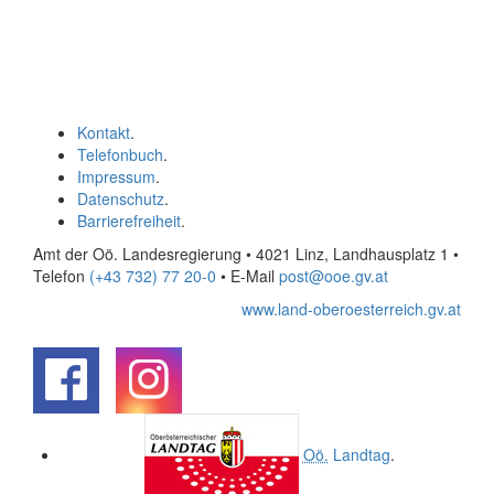
Kontakt
.
Telefonbuch
.
Impressum
.
Datenschutz
.
Barrierefreiheit
.
Amt der Oö. Landesregierung • 4021 Linz, Landhausplatz 1
•
Telefon
(+43 732) 77 20-0
• E-Mail
post@ooe.gv.at
www.land-oberoesterreich.gv.at
.
.
Oö.
Landtag
.