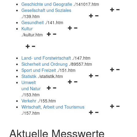
und
Geschichte und Geografie
.
/141017.htm
schließen
Navigationsm
Gesellschaft und Soziales
Navigationsmenü
öffnen
.
/139.htm
öffnen
und
Gesundheit
.
/141.htm
Navigationsmenü
und
schließen
Kultur
Navigationsmenü
öffnen
schließen
.
/kultur.htm
öffnen
und
Navigationsmenü
und
schließen
öffnen
schließen
Land- und Forstwirtschaft
.
/147.htm
und
Sicherheit und Ordnung
.
/89557.htm
schließen
Navigationsm
Sport und Freizeit
.
/151.htm
Navigationsmenü
öffnen
Statistik
.
/statistik.htm
Navigationsmenü
öffnen
und
Umwelt
Navigationsmenü
öffnen
und
schließen
und Natur
öffnen
und
schließen
.
/153.htm
und
schließen
Verkehr
.
/155.htm
schließen
Navigationsm
Wirtschaft, Arbeit und Tourismus
Navigationsmenü
öffnen
.
/157.htm
öffnen
und
und
schließen
Aktuelle Messwerte
schließen