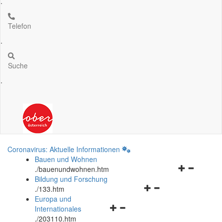
.
Telefon
.
Suche
.
Coronavirus: Aktuelle Informationen
Bauen und Wohnen
Navigationsm
.
/bauenundwohnen.htm
öffnen
Bildung und Forschung
Navigationsmenü
und
.
/133.htm
öffnen
schließen
Europa und
Navigationsmenü
und
Internationales
öffnen
schließen
.
/203110.htm