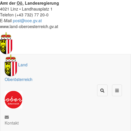
Amt der
Oö.
Landesregierung
4021 Linz • Landhausplatz 1
Telefon (+43 732) 77 20-0
E-Mail
post@ooe.gv.at
www.land-oberoesterreich.gv.at
Land
Oberösterreich
Kontakt