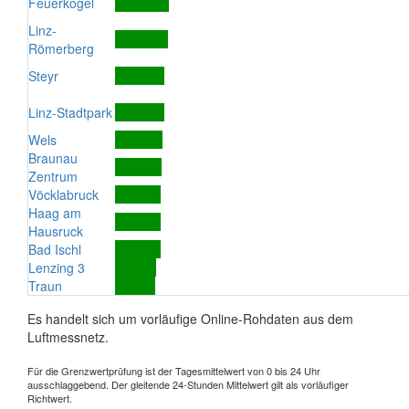
Feuerkogel
Linz-
Römerberg
Steyr
Linz-Stadtpark
Wels
Braunau
Zentrum
Vöcklabruck
Haag am
Hausruck
Bad Ischl
Lenzing 3
Traun
Es handelt sich um vorläufige Online-Rohdaten aus dem
Luftmessnetz.
Für die Grenzwertprüfung ist der Tagesmittelwert von 0 bis 24 Uhr
ausschlaggebend. Der gleitende 24-Stunden Mittelwert gilt als vorläufiger
Richtwert.