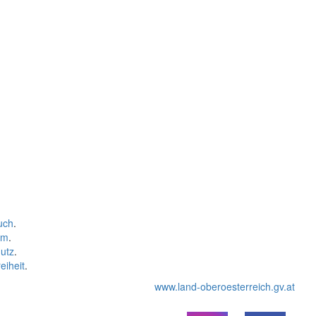
uch
.
um
.
utz
.
eiheit
.
www.land-oberoesterreich.gv.at