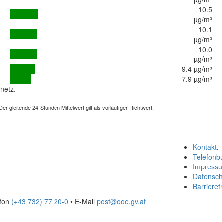
10.5
µg/m³
10.1
µg/m³
10.0
µg/m³
9.4 µg/m³
7.9 µg/m³
netz.
 gleitende 24-Stunden Mittelwert gilt als vorläufiger Richtwert.
Kontakt
.
Telefonb
Impress
Datensch
Barrierefr
efon
(+43 732) 77 20-0
• E-Mail
post@ooe.gv.at