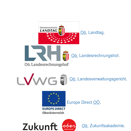
Oö.
Landtag
.
Oö.
Landesrechnungshof
.
Oö.
Landesverwaltungsgericht
.
Europe Direct
OÖ
.
Oö.
Zukunftsakademie
.