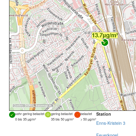
Quellen:
DORIS
,
basemap.at
Station
sehr gering belastet
gering belastet
belastet
0 bis 35 µg/m³
35 bis 50 µg/m³
> 50 µg/m³
Enns-Kristein 3
Feuerkogel