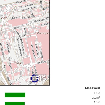
Messwert
16.3
µg/m³
15.8