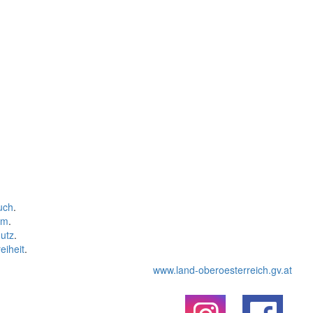
uch
.
um
.
utz
.
eiheit
.
www.land-oberoesterreich.gv.at