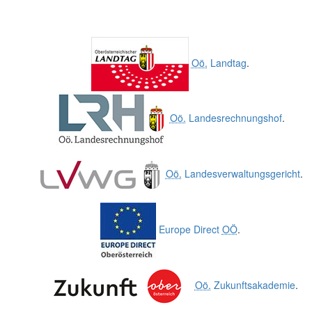
Oö.
Landtag
.
Oö.
Landesrechnungshof
.
Oö.
Landesverwaltungsgericht
.
Europe Direct
OÖ
.
Oö.
Zukunftsakademie
.