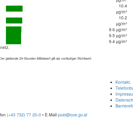
10.4
µg/m³
10.2
µg/m³
9.6 µg/m³
9.5 µg/m³
9.4 µg/m³
netz.
 gleitende 24-Stunden Mittelwert gilt als vorläufiger Richtwert.
Kontakt
.
Telefonb
Impress
Datensch
Barrierefr
efon
(+43 732) 77 20-0
• E-Mail
post@ooe.gv.at