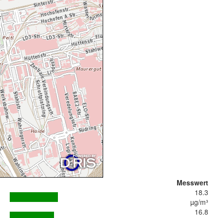
Messwert
18.3
µg/m³
16.8