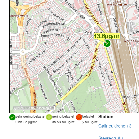
Quellen:
DORIS
,
basemap.at
Station
sehr gering belastet
gering belastet
belastet
0 bis 35 µg/m³
35 bis 50 µg/m³
> 50 µg/m³
Gallneukirchen 3
Steyregg-Au