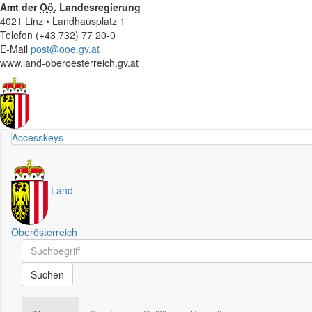
Amt der
Oö.
Landesregierung
4021 Linz • Landhausplatz 1
Telefon (+43 732) 77 20-0
E-Mail
post@ooe.gv.at
www.land-oberoesterreich.gv.at
Accesskeys
Land
Oberösterreich
Schnellsuche
Schnellsuche
Suchen