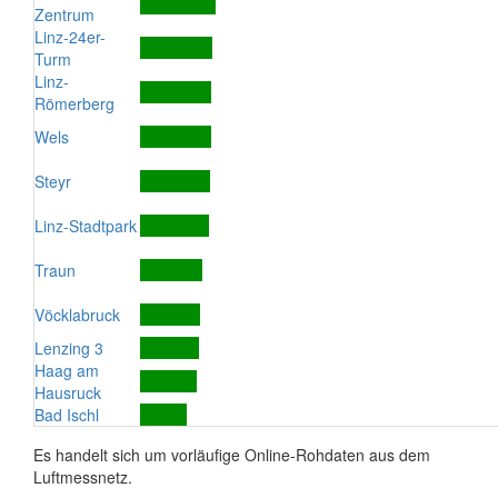
Zentrum
Linz-24er-
Turm
Linz-
Römerberg
Wels
Steyr
Linz-Stadtpark
Traun
Vöcklabruck
Lenzing 3
Haag am
Hausruck
Bad Ischl
Es handelt sich um vorläufige Online-Rohdaten aus dem
Luftmessnetz.