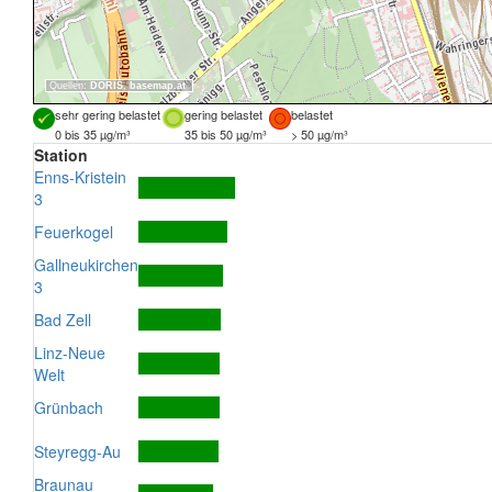
Quellen:
DORIS
,
basemap.at
sehr gering belastet
gering belastet
belastet
0 bis 35 µg/m³
35 bis 50 µg/m³
> 50 µg/m³
Station
Enns-Kristein
3
Feuerkogel
Gallneukirchen
3
Bad Zell
Linz-Neue
Welt
Grünbach
Steyregg-Au
Braunau