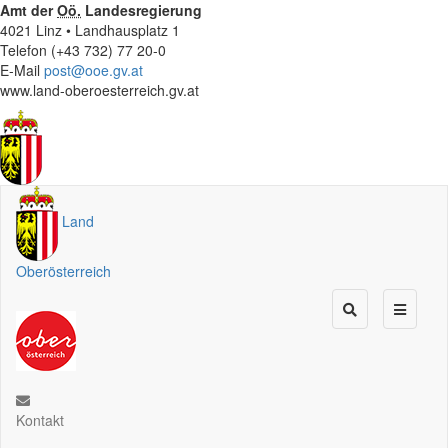
Amt der
Oö.
Landesregierung
4021 Linz • Landhausplatz 1
Telefon (+43 732) 77 20-0
E-Mail
post@ooe.gv.at
www.land-oberoesterreich.gv.at
Land
Oberösterreich
Kontakt