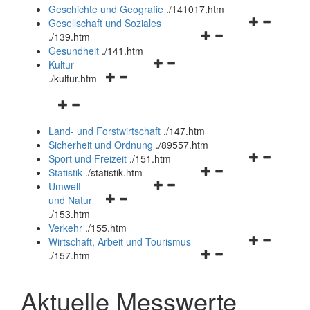
und
Geschichte und Geografie
.
/141017.htm
schließen
Navigationsm
Gesellschaft und Soziales
Navigationsmenü
öffnen
.
/139.htm
öffnen
und
Gesundheit
.
/141.htm
Navigationsmenü
und
schließen
Kultur
Navigationsmenü
öffnen
schließen
.
/kultur.htm
öffnen
und
Navigationsmenü
und
schließen
öffnen
schließen
Land- und Forstwirtschaft
.
/147.htm
und
Sicherheit und Ordnung
.
/89557.htm
schließen
Navigationsm
Sport und Freizeit
.
/151.htm
Navigationsmenü
öffnen
Statistik
.
/statistik.htm
Navigationsmenü
öffnen
und
Umwelt
Navigationsmenü
öffnen
und
schließen
und Natur
öffnen
und
schließen
.
/153.htm
und
schließen
Verkehr
.
/155.htm
schließen
Navigationsm
Wirtschaft, Arbeit und Tourismus
Navigationsmenü
öffnen
.
/157.htm
öffnen
und
und
schließen
Aktuelle Messwerte
schließen