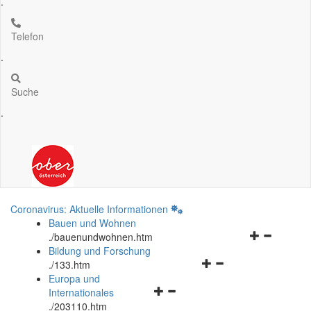
.
Telefon
.
Suche
.
Coronavirus: Aktuelle Informationen
Bauen und Wohnen
Navigationsm
.
/bauenundwohnen.htm
öffnen
Bildung und Forschung
Navigationsmenü
und
.
/133.htm
öffnen
schließen
Europa und
Navigationsmenü
und
Internationales
öffnen
schließen
.
/203110.htm