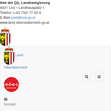
Amt der
Oö.
Landesregierung
4021 Linz • Landhausplatz 1
Telefon (+43 732) 77 20-0
E-Mail
post@ooe.gv.at
www.land-oberoesterreich.gv.at
Land
Oberösterreich
Kontakt