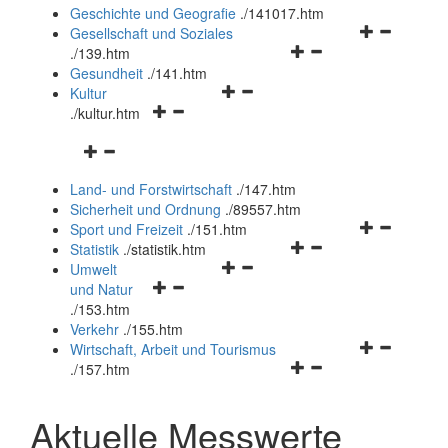
und
Geschichte und Geografie
.
/141017.htm
schließen
Navigationsm
Gesellschaft und Soziales
Navigationsmenü
öffnen
.
/139.htm
öffnen
und
Gesundheit
.
/141.htm
Navigationsmenü
und
schließen
Kultur
Navigationsmenü
öffnen
schließen
.
/kultur.htm
öffnen
und
Navigationsmenü
und
schließen
öffnen
schließen
Land- und Forstwirtschaft
.
/147.htm
und
Sicherheit und Ordnung
.
/89557.htm
schließen
Navigationsm
Sport und Freizeit
.
/151.htm
Navigationsmenü
öffnen
Statistik
.
/statistik.htm
Navigationsmenü
öffnen
und
Umwelt
Navigationsmenü
öffnen
und
schließen
und Natur
öffnen
und
schließen
.
/153.htm
und
schließen
Verkehr
.
/155.htm
schließen
Navigationsm
Wirtschaft, Arbeit und Tourismus
Navigationsmenü
öffnen
.
/157.htm
öffnen
und
und
schließen
Aktuelle Messwerte
schließen