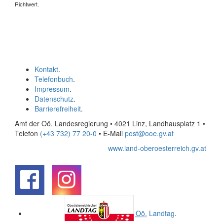
Richtwert.
Kontakt
.
Telefonbuch
.
Impressum
.
Datenschutz
.
Barrierefreiheit
.
Amt der Oö. Landesregierung • 4021 Linz, Landhausplatz 1
•
Telefon
(+43 732) 77 20-0
• E-Mail
post@ooe.gv.at
www.land-oberoesterreich.gv.at
.
.
Oö.
Landtag
.