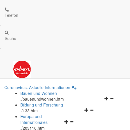
.
Telefon
.
Suche
.
Coronavirus: Aktuelle Informationen
Bauen und Wohnen
Navigationsm
.
/bauenundwohnen.htm
öffnen
Bildung und Forschung
Navigationsmenü
und
.
/133.htm
öffnen
schließen
Europa und
Navigationsmenü
und
Internationales
öffnen
schließen
.
/203110.htm