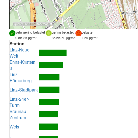
Quellen:
DORIS
,
basemap.at
sehr gering belastet
gering belastet
belastet
0 bis 35 µg/m³
35 bis 50 µg/m³
> 50 µg/m³
Station
Linz-Neue
Welt
Enns-Kristein
3
Linz-
Römerberg
Linz-Stadtpark
Linz-24er-
Turm
Braunau
Zentrum
Wels