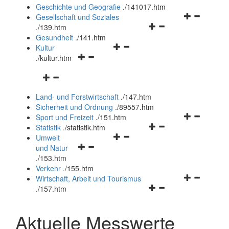
und
Geschichte und Geografie
.
/141017.htm
schließen
Navigationsm
Gesellschaft und Soziales
Navigationsmenü
öffnen
.
/139.htm
öffnen
und
Gesundheit
.
/141.htm
Navigationsmenü
und
schließen
Kultur
Navigationsmenü
öffnen
schließen
.
/kultur.htm
öffnen
und
Navigationsmenü
und
schließen
öffnen
schließen
Land- und Forstwirtschaft
.
/147.htm
und
Sicherheit und Ordnung
.
/89557.htm
schließen
Navigationsm
Sport und Freizeit
.
/151.htm
Navigationsmenü
öffnen
Statistik
.
/statistik.htm
Navigationsmenü
öffnen
und
Umwelt
Navigationsmenü
öffnen
und
schließen
und Natur
öffnen
und
schließen
.
/153.htm
und
schließen
Verkehr
.
/155.htm
schließen
Navigationsm
Wirtschaft, Arbeit und Tourismus
Navigationsmenü
öffnen
.
/157.htm
öffnen
und
und
schließen
Aktuelle Messwerte
schließen