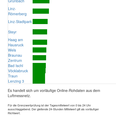
Grünbach
Linz-
Römerberg
Linz-Stadtpark
Steyr
Haag am
Hausruck
Wels
Braunau
Zentrum
Bad Ischl
Vöcklabruck
Traun
Lenzing 3
Es handelt sich um vorläufige Online-Rohdaten aus dem
Luftmessnetz.
Für die Grenzwertprüfung ist der Tagesmittelwert von 0 bis 24 Uhr
ausschlaggebend. Der gleitende 24-Stunden Mittelwert gilt als vorläufiger
Richtwert.