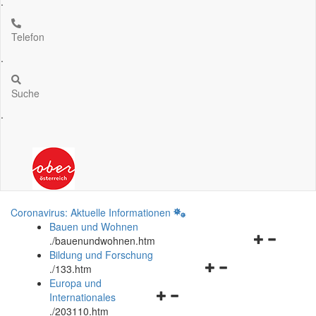
.
Telefon
.
Suche
.
Coronavirus: Aktuelle Informationen
Bauen und Wohnen
Navigationsm
.
/bauenundwohnen.htm
öffnen
Bildung und Forschung
Navigationsmenü
und
.
/133.htm
öffnen
schließen
Europa und
Navigationsmenü
und
Internationales
öffnen
schließen
.
/203110.htm