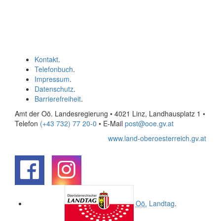
Kontakt
.
Telefonbuch
.
Impressum
.
Datenschutz
.
Barrierefreiheit
.
Amt der Oö. Landesregierung • 4021 Linz, Landhausplatz 1
•
Telefon
(+43 732) 77 20-0
• E-Mail
post@ooe.gv.at
www.land-oberoesterreich.gv.at
.
.
Oö.
Landtag
.