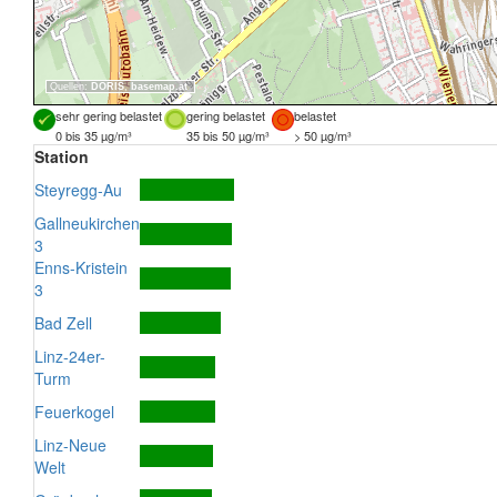
Quellen:
DORIS
,
basemap.at
sehr gering belastet
gering belastet
belastet
0 bis 35 µg/m³
35 bis 50 µg/m³
> 50 µg/m³
Station
Steyregg-Au
Gallneukirchen
3
Enns-Kristein
3
Bad Zell
Linz-24er-
Turm
Feuerkogel
Linz-Neue
Welt