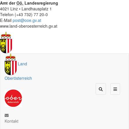
Amt der
Oö.
Landesregierung
4021 Linz • Landhausplatz 1
Telefon (+43 732) 77 20-0
E-Mail
post@ooe.gv.at
www.land-oberoesterreich.gv.at
Land
Oberösterreich
Kontakt