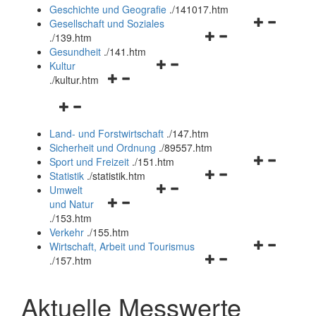
und
Geschichte und Geografie
.
/141017.htm
schließen
Navigationsm
Gesellschaft und Soziales
Navigationsmenü
öffnen
.
/139.htm
öffnen
und
Gesundheit
.
/141.htm
Navigationsmenü
und
schließen
Kultur
Navigationsmenü
öffnen
schließen
.
/kultur.htm
öffnen
und
Navigationsmenü
und
schließen
öffnen
schließen
Land- und Forstwirtschaft
.
/147.htm
und
Sicherheit und Ordnung
.
/89557.htm
schließen
Navigationsm
Sport und Freizeit
.
/151.htm
Navigationsmenü
öffnen
Statistik
.
/statistik.htm
Navigationsmenü
öffnen
und
Umwelt
Navigationsmenü
öffnen
und
schließen
und Natur
öffnen
und
schließen
.
/153.htm
und
schließen
Verkehr
.
/155.htm
schließen
Navigationsm
Wirtschaft, Arbeit und Tourismus
Navigationsmenü
öffnen
.
/157.htm
öffnen
und
und
schließen
Aktuelle Messwerte
schließen