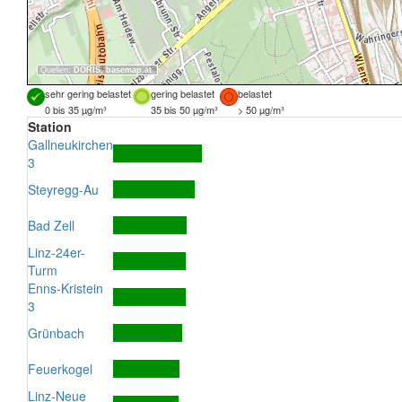
Quellen:
DORIS
,
basemap.at
sehr gering belastet
gering belastet
belastet
0 bis 35 µg/m³
35 bis 50 µg/m³
> 50 µg/m³
Station
Gallneukirchen
3
Steyregg-Au
Bad Zell
Linz-24er-
Turm
Enns-Kristein
3
Grünbach
Feuerkogel
Linz-Neue