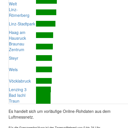
Welt
Linz-
Römerberg
Linz-Stadtpark
Haag am
Hausruck
Braunau
Zentrum
Steyr
Wels
Vöcklabruck
Lenzing 3
Bad Ischl
Traun
Es handelt sich um vorläufige Online-Rohdaten aus dem
Luftmessnetz.
Für die Grenzwertprüfung ist der Tagesmittelwert von 0 bis 24 Uhr