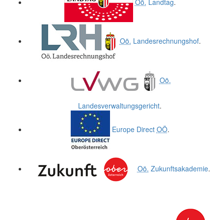
Oö.
Landtag
.
Oö.
Landesrechnungshof
.
Oö.
Landesverwaltungsgericht
.
Europe Direct
OÖ
.
Oö.
Zukunftsakademie
.