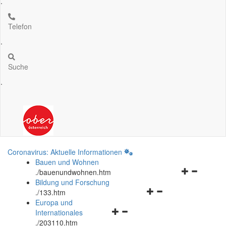
.
Telefon
.
Suche
.
Coronavirus: Aktuelle Informationen
Bauen und Wohnen
Navigationsm
.
/bauenundwohnen.htm
öffnen
Bildung und Forschung
Navigationsmenü
und
.
/133.htm
öffnen
schließen
Europa und
Navigationsmenü
und
Internationales
öffnen
schließen
.
/203110.htm