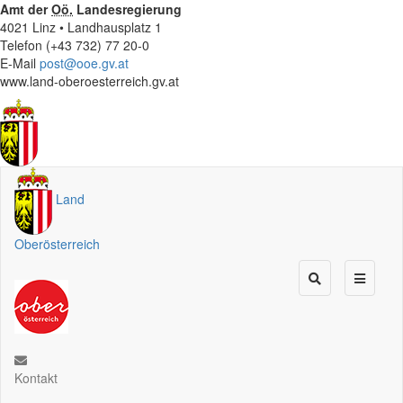
Amt der
Oö.
Landesregierung
4021 Linz • Landhausplatz 1
Telefon (+43 732) 77 20-0
E-Mail
post@ooe.gv.at
www.land-oberoesterreich.gv.at
Land
Oberösterreich
Kontakt