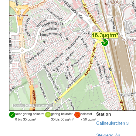
Quellen:
DORIS
,
basemap.at
Station
sehr gering belastet
gering belastet
belastet
0 bis 35 µg/m³
35 bis 50 µg/m³
> 50 µg/m³
Gallneukirchen 3
Steyregg-Au