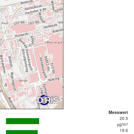
Messwert
20.5
µg/m³
19.6