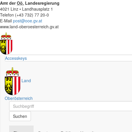
Amt der
Oö.
Landesregierung
4021 Linz • Landhausplatz 1
Telefon (+43 732) 77 20-0
E-Mail
post@ooe.gv.at
www.land-oberoesterreich.gv.at
Accesskeys
Land
Oberösterreich
Schnellsuche
Schnellsuche
Suchen