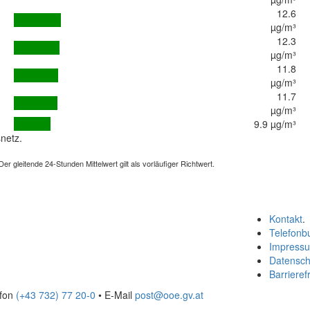
12.6
µg/m³
12.3
µg/m³
11.8
µg/m³
11.7
µg/m³
9.9 µg/m³
netz.
 gleitende 24-Stunden Mittelwert gilt als vorläufiger Richtwert.
Kontakt
.
Telefonb
Impress
Datensch
Barrierefr
efon
(+43 732) 77 20-0
• E-Mail
post@ooe.gv.at