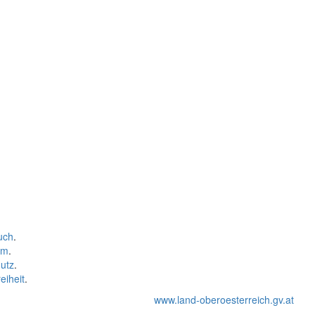
uch
.
um
.
utz
.
eiheit
.
www.land-oberoesterreich.gv.at