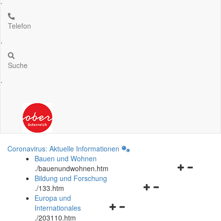
.
Telefon
.
Suche
.
Coronavirus: Aktuelle Informationen
Bauen und Wohnen
Navigationsm
.
/bauenundwohnen.htm
öffnen
Bildung und Forschung
Navigationsmenü
und
.
/133.htm
öffnen
schließen
Europa und
Navigationsmenü
und
Internationales
öffnen
schließen
.
/203110.htm