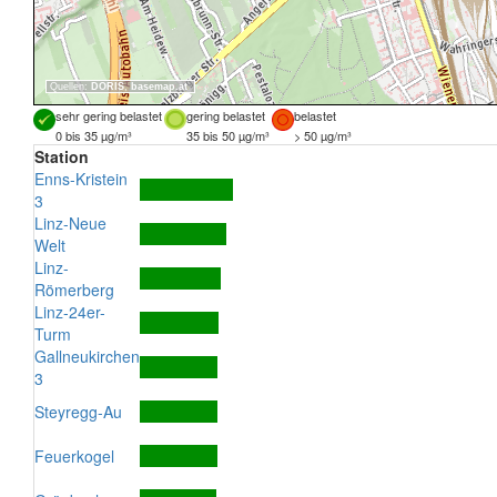
Quellen:
DORIS
,
basemap.at
sehr gering belastet
gering belastet
belastet
0 bis 35 µg/m³
35 bis 50 µg/m³
> 50 µg/m³
Station
Enns-Kristein
3
Linz-Neue
Welt
Linz-
Römerberg
Linz-24er-
Turm
Gallneukirchen
3
Steyregg-Au
Feuerkogel