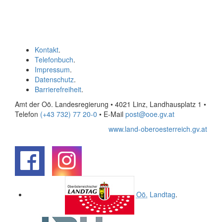
Kontakt
.
Telefonbuch
.
Impressum
.
Datenschutz
.
Barrierefreiheit
.
Amt der Oö. Landesregierung • 4021 Linz, Landhausplatz 1
•
Telefon
(+43 732) 77 20-0
• E-Mail
post@ooe.gv.at
www.land-oberoesterreich.gv.at
.
.
Oö.
Landtag
.