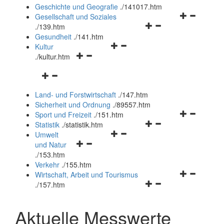
und
Geschichte und Geografie
.
/141017.htm
schließen
Navigationsm
Gesellschaft und Soziales
Navigationsmenü
öffnen
.
/139.htm
öffnen
und
Gesundheit
.
/141.htm
Navigationsmenü
und
schließen
Kultur
Navigationsmenü
öffnen
schließen
.
/kultur.htm
öffnen
und
Navigationsmenü
und
schließen
öffnen
schließen
Land- und Forstwirtschaft
.
/147.htm
und
Sicherheit und Ordnung
.
/89557.htm
schließen
Navigationsm
Sport und Freizeit
.
/151.htm
Navigationsmenü
öffnen
Statistik
.
/statistik.htm
Navigationsmenü
öffnen
und
Umwelt
Navigationsmenü
öffnen
und
schließen
und Natur
öffnen
und
schließen
.
/153.htm
und
schließen
Verkehr
.
/155.htm
schließen
Navigationsm
Wirtschaft, Arbeit und Tourismus
Navigationsmenü
öffnen
.
/157.htm
öffnen
und
und
schließen
Aktuelle Messwerte
schließen