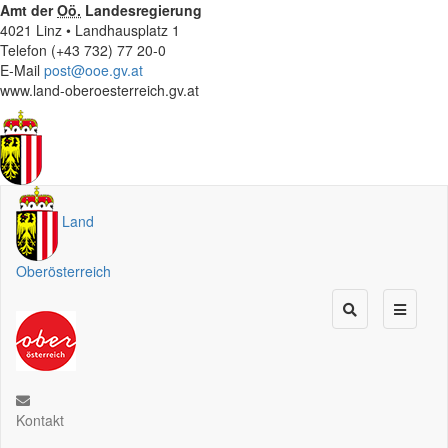
Amt der
Oö.
Landesregierung
4021 Linz • Landhausplatz 1
Telefon (+43 732) 77 20-0
E-Mail
post@ooe.gv.at
www.land-oberoesterreich.gv.at
Land
Oberösterreich
Kontakt