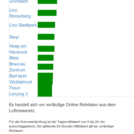
Grünbach
Linz-
Römerberg
Linz-Stadtpark
Steyr
Haag am
Hausruck
Wels
Braunau
Zentrum
Bad Ischl
Vöcklabruck
Traun
Lenzing 3
Es handelt sich um vorläufige Online-Rohdaten aus dem
Luftmessnetz.
Für die Grenzwertprüfung ist der Tagesmittelwert von 0 bis 24 Uhr
ausschlaggebend. Der gleitende 24-Stunden Mittelwert gilt als vorläufiger
Richtwert.