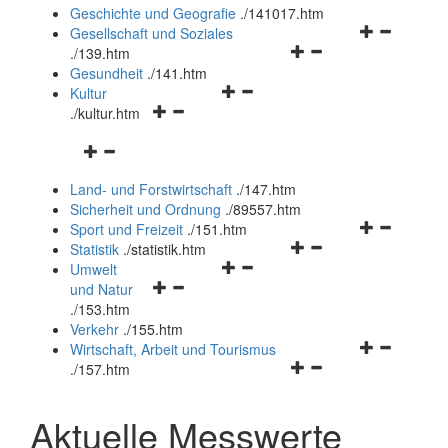
und
Geschichte und Geografie
.
/141017.htm
schließen
Navigationsm
Gesellschaft und Soziales
Navigationsmenü
öffnen
.
/139.htm
öffnen
und
Gesundheit
.
/141.htm
Navigationsmenü
und
schließen
Kultur
Navigationsmenü
öffnen
schließen
.
/kultur.htm
öffnen
und
Navigationsmenü
und
schließen
öffnen
schließen
Land- und Forstwirtschaft
.
/147.htm
und
Sicherheit und Ordnung
.
/89557.htm
schließen
Navigationsm
Sport und Freizeit
.
/151.htm
Navigationsmenü
öffnen
Statistik
.
/statistik.htm
Navigationsmenü
öffnen
und
Umwelt
Navigationsmenü
öffnen
und
schließen
und Natur
öffnen
und
schließen
.
/153.htm
und
schließen
Verkehr
.
/155.htm
schließen
Navigationsm
Wirtschaft, Arbeit und Tourismus
Navigationsmenü
öffnen
.
/157.htm
öffnen
und
und
schließen
Aktuelle Messwerte
schließen