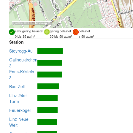
Quellen:
DORIS
,
basemap.at
sehr gering belastet
gering belastet
belastet
0 bis 35 µg/m³
35 bis 50 µg/m³
> 50 µg/m³
Station
Steyregg-Au
Gallneukirchen
3
Enns-Kristein
3
Bad Zell
Linz-24er-
Turm
Feuerkogel
Linz-Neue
Welt