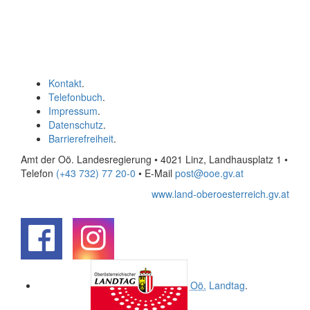
Kontakt
.
Telefonbuch
.
Impressum
.
Datenschutz
.
Barrierefreiheit
.
Amt der Oö. Landesregierung • 4021 Linz, Landhausplatz 1
•
Telefon
(+43 732) 77 20-0
• E-Mail
post@ooe.gv.at
www.land-oberoesterreich.gv.at
.
.
Oö.
Landtag
.