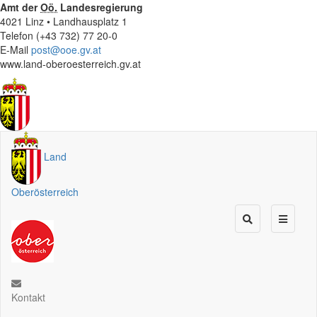
Amt der
Oö.
Landesregierung
4021 Linz • Landhausplatz 1
Telefon (+43 732) 77 20-0
E-Mail
post@ooe.gv.at
www.land-oberoesterreich.gv.at
Land
Oberösterreich
Kontakt