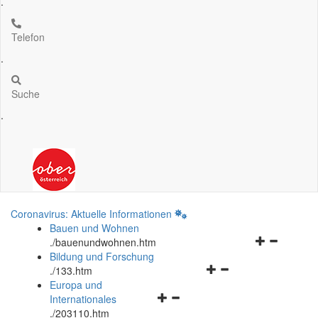
.
Telefon
.
Suche
.
Coronavirus: Aktuelle Informationen
Bauen und Wohnen
Navigationsm
.
/bauenundwohnen.htm
öffnen
Bildung und Forschung
Navigationsmenü
und
.
/133.htm
öffnen
schließen
Europa und
Navigationsmenü
und
Internationales
öffnen
schließen
.
/203110.htm