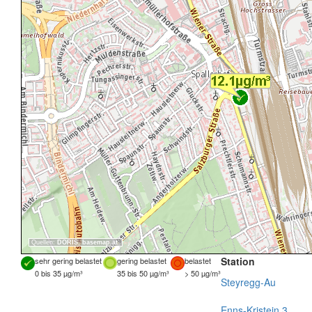
Quellen:
DORIS
,
basemap.at
Station
sehr gering belastet
gering belastet
belastet
0 bis 35 µg/m³
35 bis 50 µg/m³
> 50 µg/m³
Steyregg-Au
Enns-Kristein 3