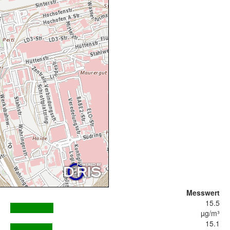
Messwert
15.5
µg/m³
15.1