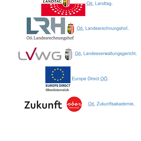
Oö.
Landtag
.
Oö.
Landesrechnungshof
.
Oö.
Landesverwaltungsgericht
.
Europe Direct
OÖ
.
Oö.
Zukunftsakademie
.