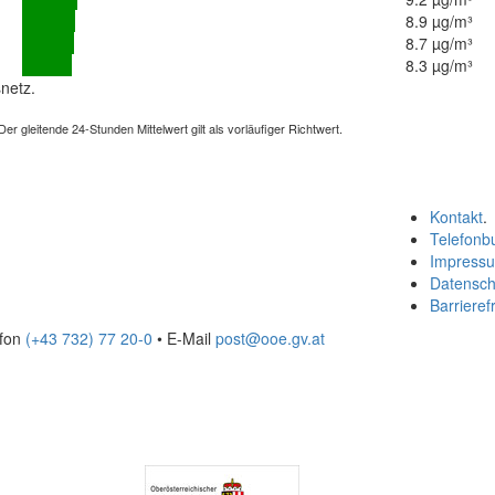
8.9 µg/m³
8.7 µg/m³
8.3 µg/m³
netz.
 gleitende 24-Stunden Mittelwert gilt als vorläufiger Richtwert.
Kontakt
.
Telefonb
Impress
Datensch
Barrierefr
efon
(+43 732) 77 20-0
• E-Mail
post@ooe.gv.at