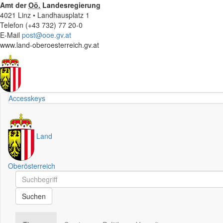
Amt der
Oö.
Landesregierung
4021 Linz • Landhausplatz 1
Telefon (+43 732) 77 20-0
E-Mail
post@ooe.gv.at
www.land-oberoesterreich.gv.at
Accesskeys
Land
Oberösterreich
Schnellsuche
Schnellsuche
Suchen