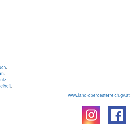
uch
.
um
.
utz
.
eiheit
.
www.land-oberoesterreich.gv.at
.
.