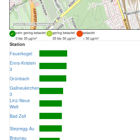
Quellen:
DORIS
,
basemap.at
sehr gering belastet
gering belastet
belastet
0 bis 35 µg/m³
35 bis 50 µg/m³
> 50 µg/m³
Station
Feuerkogel
Enns-Kristein
3
Grünbach
Gallneukirchen
3
Linz-Neue
Welt
Bad Zell
Steyregg-Au
Braunau