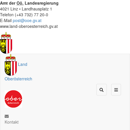
Amt der
Oö.
Landesregierung
4021 Linz • Landhausplatz 1
Telefon (+43 732) 77 20-0
E-Mail
post@ooe.gv.at
www.land-oberoesterreich.gv.at
Land
Oberösterreich
Kontakt