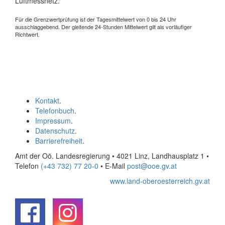
Luftmessnetz.
Für die Grenzwertprüfung ist der Tagesmittelwert von 0 bis 24 Uhr
ausschlaggebend. Der gleitende 24-Stunden Mittelwert gilt als vorläufiger
Richtwert.
Kontakt
.
Telefonbuch
.
Impressum
.
Datenschutz
.
Barrierefreiheit
.
Amt der Oö. Landesregierung • 4021 Linz, Landhausplatz 1
•
Telefon
(+43 732) 77 20-0
• E-Mail
post@ooe.gv.at
www.land-oberoesterreich.gv.at