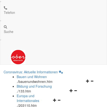
.
Telefon
.
Suche
.
Coronavirus: Aktuelle Informationen
Bauen und Wohnen
Navigationsm
.
/bauenundwohnen.htm
öffnen
Bildung und Forschung
Navigationsmenü
und
.
/133.htm
öffnen
schließen
Europa und
Navigationsmenü
und
Internationales
öffnen
schließen
.
/203110.htm