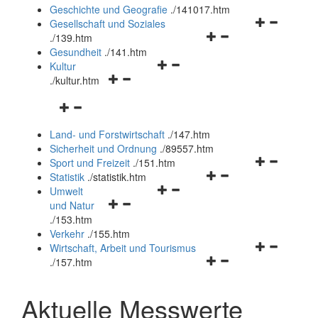
und
Geschichte und Geografie
.
/141017.htm
schließen
Navigationsm
Gesellschaft und Soziales
Navigationsmenü
öffnen
.
/139.htm
öffnen
und
Gesundheit
.
/141.htm
Navigationsmenü
und
schließen
Kultur
Navigationsmenü
öffnen
schließen
.
/kultur.htm
öffnen
und
Navigationsmenü
und
schließen
öffnen
schließen
Land- und Forstwirtschaft
.
/147.htm
und
Sicherheit und Ordnung
.
/89557.htm
schließen
Navigationsm
Sport und Freizeit
.
/151.htm
Navigationsmenü
öffnen
Statistik
.
/statistik.htm
Navigationsmenü
öffnen
und
Umwelt
Navigationsmenü
öffnen
und
schließen
und Natur
öffnen
und
schließen
.
/153.htm
und
schließen
Verkehr
.
/155.htm
schließen
Navigationsm
Wirtschaft, Arbeit und Tourismus
Navigationsmenü
öffnen
.
/157.htm
öffnen
und
und
schließen
Aktuelle Messwerte
schließen