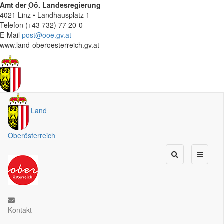
Amt der
Oö.
Landesregierung
4021 Linz • Landhausplatz 1
Telefon (+43 732) 77 20-0
E-Mail
post@ooe.gv.at
www.land-oberoesterreich.gv.at
Land
Oberösterreich
Kontakt