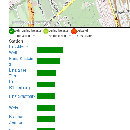
Quellen:
DORIS
,
basemap.at
sehr gering belastet
gering belastet
belastet
0 bis 35 µg/m³
35 bis 50 µg/m³
> 50 µg/m³
Station
Linz-Neue
Welt
Enns-Kristein
3
Linz-24er-
Turm
Linz-
Römerberg
Linz-Stadtpark
Wels
Braunau
Zentrum