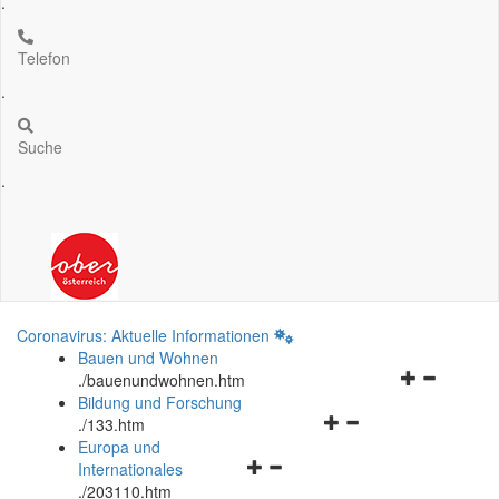
.
Telefon
.
Suche
.
Coronavirus: Aktuelle Informationen
Bauen und Wohnen
Navigationsm
.
/bauenundwohnen.htm
öffnen
Bildung und Forschung
Navigationsmenü
und
.
/133.htm
öffnen
schließen
Europa und
Navigationsmenü
und
Internationales
öffnen
schließen
.
/203110.htm