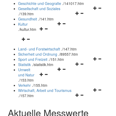
und
Geschichte und Geografie
.
/141017.htm
schließen
Navigationsm
Gesellschaft und Soziales
Navigationsmenü
öffnen
.
/139.htm
öffnen
und
Gesundheit
.
/141.htm
Navigationsmenü
und
schließen
Kultur
Navigationsmenü
öffnen
schließen
.
/kultur.htm
öffnen
und
Navigationsmenü
und
schließen
öffnen
schließen
Land- und Forstwirtschaft
.
/147.htm
und
Sicherheit und Ordnung
.
/89557.htm
schließen
Navigationsm
Sport und Freizeit
.
/151.htm
Navigationsmenü
öffnen
Statistik
.
/statistik.htm
Navigationsmenü
öffnen
und
Umwelt
Navigationsmenü
öffnen
und
schließen
und Natur
öffnen
und
schließen
.
/153.htm
und
schließen
Verkehr
.
/155.htm
schließen
Navigationsm
Wirtschaft, Arbeit und Tourismus
Navigationsmenü
öffnen
.
/157.htm
öffnen
und
und
schließen
Aktuelle Messwerte
schließen