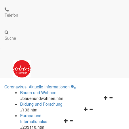
.
Telefon
.
Suche
.
Coronavirus: Aktuelle Informationen
Bauen und Wohnen
Navigationsm
.
/bauenundwohnen.htm
öffnen
Bildung und Forschung
Navigationsmenü
und
.
/133.htm
öffnen
schließen
Europa und
Navigationsmenü
und
Internationales
öffnen
schließen
.
/203110.htm