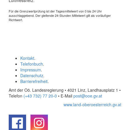
Luftmessnetz.
Für die Grenzwertprüfung ist der Tagesmittelwert von 0 bis 24 Uhr
ausschlaggebend. Der gleitende 24-Stunden Mittelwert gilt als vorläufiger
Richtwert.
Kontakt
.
Telefonbuch
.
Impressum
.
Datenschutz
.
Barrierefreiheit
.
Amt der Oö. Landesregierung • 4021 Linz, Landhausplatz 1
•
Telefon
(+43 732) 77 20-0
• E-Mail
post@ooe.gv.at
www.land-oberoesterreich.gv.at