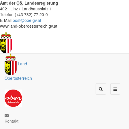
Amt der
Oö.
Landesregierung
4021 Linz • Landhausplatz 1
Telefon (+43 732) 77 20-0
E-Mail
post@ooe.gv.at
www.land-oberoesterreich.gv.at
Land
Oberösterreich
Kontakt