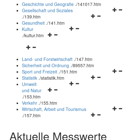
und
Geschichte und Geografie
.
/141017.htm
schließen
Navigationsm
Gesellschaft und Soziales
Navigationsmenü
öffnen
.
/139.htm
öffnen
und
Gesundheit
.
/141.htm
Navigationsmenü
und
schließen
Kultur
Navigationsmenü
öffnen
schließen
.
/kultur.htm
öffnen
und
Navigationsmenü
und
schließen
öffnen
schließen
Land- und Forstwirtschaft
.
/147.htm
und
Sicherheit und Ordnung
.
/89557.htm
schließen
Navigationsm
Sport und Freizeit
.
/151.htm
Navigationsmenü
öffnen
Statistik
.
/statistik.htm
Navigationsmenü
öffnen
und
Umwelt
Navigationsmenü
öffnen
und
schließen
und Natur
öffnen
und
schließen
.
/153.htm
und
schließen
Verkehr
.
/155.htm
schließen
Navigationsm
Wirtschaft, Arbeit und Tourismus
Navigationsmenü
öffnen
.
/157.htm
öffnen
und
und
schließen
Aktuelle Messwerte
schließen