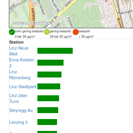
Quellen:
DORIS
,
basemap.at
sehr gering belastet
gering belastet
belastet
0 bis 35 µg/m³
35 bis 50 µg/m³
> 50 µg/m³
Station
Linz-Neue
Welt
Enns-Kristein
3
Linz-
Römerberg
Linz-Stadtpark
Linz-24er-
Turm
Steyregg-Au
Lenzing 3