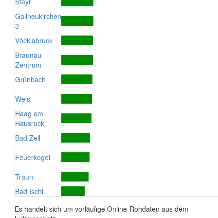
Steyr
Gallneukirchen
3
Vöcklabruck
Braunau
Zentrum
Grünbach
Wels
Haag am
Hausruck
Bad Zell
Feuerkogel
Traun
Bad Ischl
Es handelt sich um vorläufige Online-Rohdaten aus dem