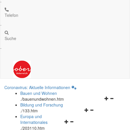
.
Telefon
.
Suche
.
Coronavirus: Aktuelle Informationen
Bauen und Wohnen
Navigationsm
.
/bauenundwohnen.htm
öffnen
Bildung und Forschung
Navigationsmenü
und
.
/133.htm
öffnen
schließen
Europa und
Navigationsmenü
und
Internationales
öffnen
schließen
.
/203110.htm