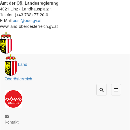
Amt der
Oö.
Landesregierung
4021 Linz • Landhausplatz 1
Telefon (+43 732) 77 20-0
E-Mail
post@ooe.gv.at
www.land-oberoesterreich.gv.at
Land
Oberösterreich
Kontakt