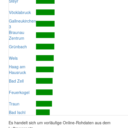
Steyr
Vöcklabruck
Gallneukirchen
3
Braunau
Zentrum
Grünbach
Wels
Haag am
Hausruck
Bad Zell
Feuerkogel
Traun
Bad Ischl
Es handelt sich um vorläufige Online-Rohdaten aus dem