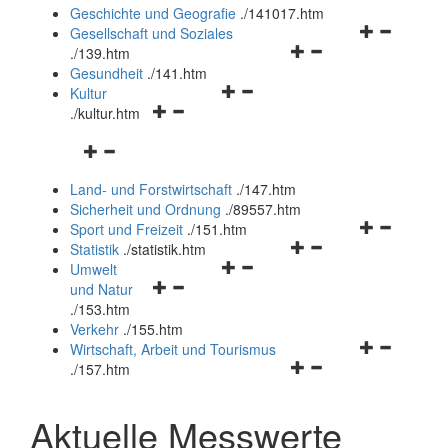
und
Geschichte und Geografie
.
/141017.htm
schließen
Navigationsm
Gesellschaft und Soziales
Navigationsmenü
öffnen
.
/139.htm
öffnen
und
Gesundheit
.
/141.htm
Navigationsmenü
und
schließen
Kultur
Navigationsmenü
öffnen
schließen
.
/kultur.htm
öffnen
und
Navigationsmenü
und
schließen
öffnen
schließen
Land- und Forstwirtschaft
.
/147.htm
und
Sicherheit und Ordnung
.
/89557.htm
schließen
Navigationsm
Sport und Freizeit
.
/151.htm
Navigationsmenü
öffnen
Statistik
.
/statistik.htm
Navigationsmenü
öffnen
und
Umwelt
Navigationsmenü
öffnen
und
schließen
und Natur
öffnen
und
schließen
.
/153.htm
und
schließen
Verkehr
.
/155.htm
schließen
Navigationsm
Wirtschaft, Arbeit und Tourismus
Navigationsmenü
öffnen
.
/157.htm
öffnen
und
und
schließen
Aktuelle Messwerte
schließen