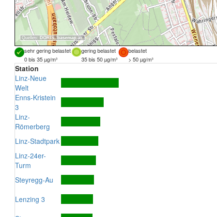
Quellen:
DORIS
,
basemap.at
sehr gering belastet
gering belastet
belastet
0 bis 35 µg/m³
35 bis 50 µg/m³
> 50 µg/m³
Station
Linz-Neue
Welt
Enns-Kristein
3
Linz-
Römerberg
Linz-Stadtpark
Linz-24er-
Turm
Steyregg-Au
Lenzing 3