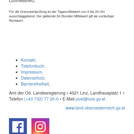
Luftmessnetz.
Für die Grenzwertprüfung ist der Tagesmittelwert von 0 bis 24 Uhr
ausschlaggebend. Der gleitende 24-Stunden Mittelwert gilt als vorläufiger
Richtwert.
Kontakt
.
Telefonbuch
.
Impressum
.
Datenschutz
.
Barrierefreiheit
.
Amt der Oö. Landesregierung • 4021 Linz, Landhausplatz 1
•
Telefon
(+43 732) 77 20-0
• E-Mail
post@ooe.gv.at
www.land-oberoesterreich.gv.at