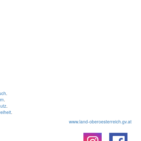
uch
.
um
.
utz
.
eiheit
.
www.land-oberoesterreich.gv.at