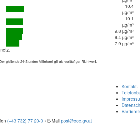
10.4
µg/m³
10.1
µg/m³
9.8 µg/m³
9.4 µg/m³
7.9 µg/m³
netz.
 gleitende 24-Stunden Mittelwert gilt als vorläufiger Richtwert.
Kontakt
.
Telefonb
Impress
Datensch
Barrierefr
efon
(+43 732) 77 20-0
• E-Mail
post@ooe.gv.at