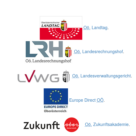
Oö.
Landtag
.
Oö.
Landesrechnungshof
.
Oö.
Landesverwaltungsgericht
.
Europe Direct
OÖ
.
Oö.
Zukunftsakademie
.