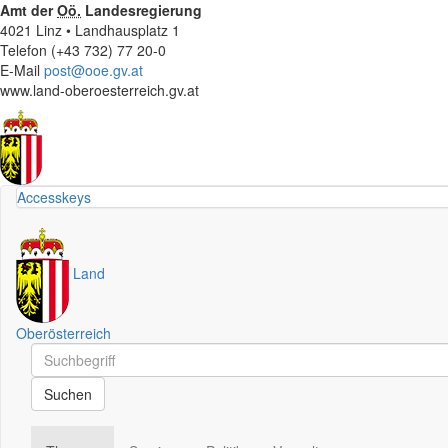
Amt der
Oö.
Landesregierung
4021 Linz • Landhausplatz 1
Telefon (+43 732) 77 20-0
E-Mail
post@ooe.gv.at
www.land-oberoesterreich.gv.at
Accesskeys
Land
Oberösterreich
Schnellsuche
Schnellsuche
Suchen