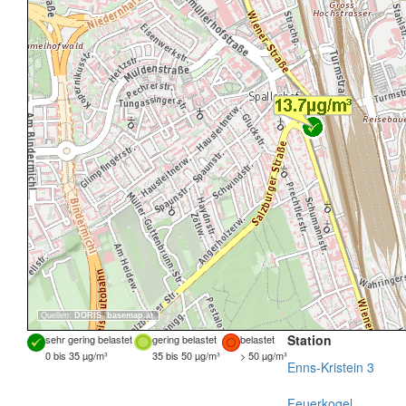
Quellen:
DORIS
,
basemap.at
Station
sehr gering belastet
gering belastet
belastet
0 bis 35 µg/m³
35 bis 50 µg/m³
> 50 µg/m³
Enns-Kristein 3
Feuerkogel