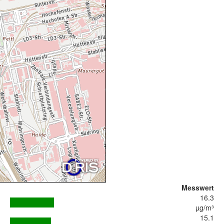
Messwert
16.3
µg/m³
15.1