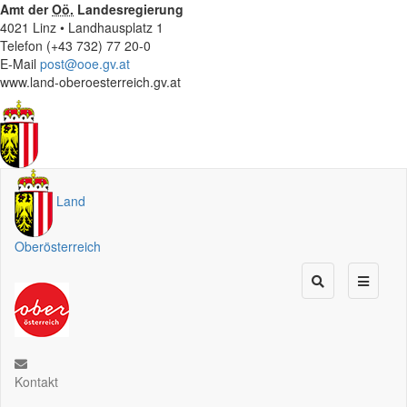
Amt der
Oö.
Landesregierung
4021 Linz • Landhausplatz 1
Telefon (+43 732) 77 20-0
E-Mail
post@ooe.gv.at
www.land-oberoesterreich.gv.at
Land
Oberösterreich
Kontakt