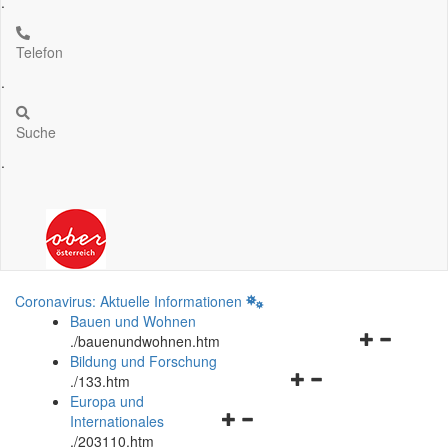
.
Telefon
.
Suche
.
Coronavirus: Aktuelle Informationen
Bauen und Wohnen
Navigationsm
.
/bauenundwohnen.htm
öffnen
Bildung und Forschung
Navigationsmenü
und
.
/133.htm
öffnen
schließen
Europa und
Navigationsmenü
und
Internationales
öffnen
schließen
.
/203110.htm