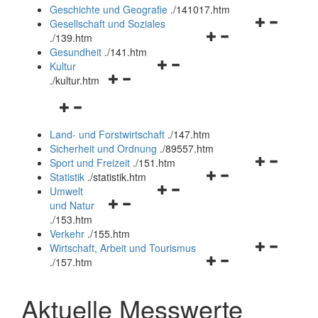
und
Geschichte und Geografie
.
/141017.htm
schließen
Navigationsm
Gesellschaft und Soziales
Navigationsmenü
öffnen
.
/139.htm
öffnen
und
Gesundheit
.
/141.htm
Navigationsmenü
und
schließen
Kultur
Navigationsmenü
öffnen
schließen
.
/kultur.htm
öffnen
und
Navigationsmenü
und
schließen
öffnen
schließen
Land- und Forstwirtschaft
.
/147.htm
und
Sicherheit und Ordnung
.
/89557.htm
schließen
Navigationsm
Sport und Freizeit
.
/151.htm
Navigationsmenü
öffnen
Statistik
.
/statistik.htm
Navigationsmenü
öffnen
und
Umwelt
Navigationsmenü
öffnen
und
schließen
und Natur
öffnen
und
schließen
.
/153.htm
und
schließen
Verkehr
.
/155.htm
schließen
Navigationsm
Wirtschaft, Arbeit und Tourismus
Navigationsmenü
öffnen
.
/157.htm
öffnen
und
und
schließen
Aktuelle Messwerte
schließen