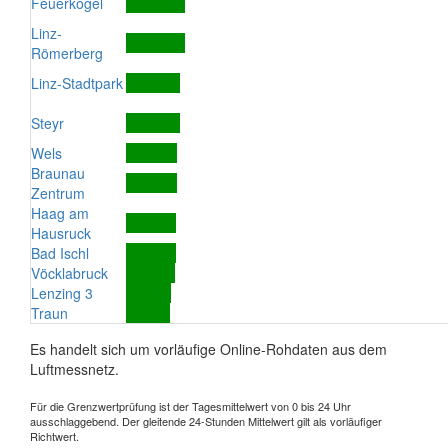
Feuerkogel
Linz-
Römerberg
Linz-Stadtpark
Steyr
Wels
Braunau
Zentrum
Haag am
Hausruck
Bad Ischl
Vöcklabruck
Lenzing 3
Traun
Es handelt sich um vorläufige Online-Rohdaten aus dem
Luftmessnetz.
Für die Grenzwertprüfung ist der Tagesmittelwert von 0 bis 24 Uhr
ausschlaggebend. Der gleitende 24-Stunden Mittelwert gilt als vorläufiger
Richtwert.