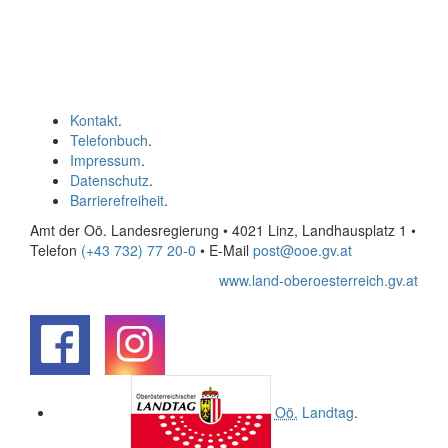
Kontakt
.
Telefonbuch
.
Impressum
.
Datenschutz
.
Barrierefreiheit
.
Amt der Oö. Landesregierung • 4021 Linz, Landhausplatz 1
•
Telefon
(+43 732) 77 20-0
• E-Mail
post@ooe.gv.at
www.land-oberoesterreich.gv.at
.
.
Oö.
Landtag
.