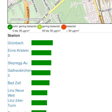
Quellen:
DORIS
,
basemap.at
sehr gering belastet
gering belastet
belastet
0 bis 35 µg/m³
35 bis 50 µg/m³
> 50 µg/m³
Station
Grünbach
Enns-Kristein
3
Steyregg-Au
Gallneukirchen
3
Bad Zell
Linz-Neue
Welt
Linz-24er-
Turm