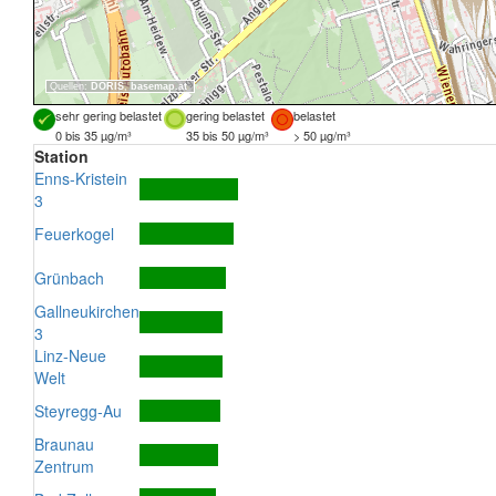
Quellen:
DORIS
,
basemap.at
sehr gering belastet
gering belastet
belastet
0 bis 35 µg/m³
35 bis 50 µg/m³
> 50 µg/m³
Station
Enns-Kristein
3
Feuerkogel
Grünbach
Gallneukirchen
3
Linz-Neue
Welt
Steyregg-Au
Braunau
Zentrum