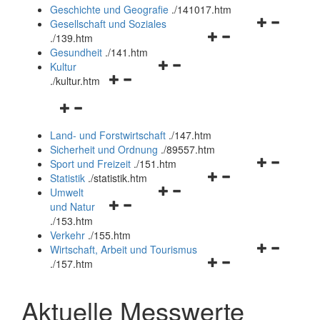
und
Geschichte und Geografie
.
/141017.htm
schließen
Navigationsm
Gesellschaft und Soziales
Navigationsmenü
öffnen
.
/139.htm
öffnen
und
Gesundheit
.
/141.htm
Navigationsmenü
und
schließen
Kultur
Navigationsmenü
öffnen
schließen
.
/kultur.htm
öffnen
und
Navigationsmenü
und
schließen
öffnen
schließen
Land- und Forstwirtschaft
.
/147.htm
und
Sicherheit und Ordnung
.
/89557.htm
schließen
Navigationsm
Sport und Freizeit
.
/151.htm
Navigationsmenü
öffnen
Statistik
.
/statistik.htm
Navigationsmenü
öffnen
und
Umwelt
Navigationsmenü
öffnen
und
schließen
und Natur
öffnen
und
schließen
.
/153.htm
und
schließen
Verkehr
.
/155.htm
schließen
Navigationsm
Wirtschaft, Arbeit und Tourismus
Navigationsmenü
öffnen
.
/157.htm
öffnen
und
und
schließen
Aktuelle Messwerte
schließen