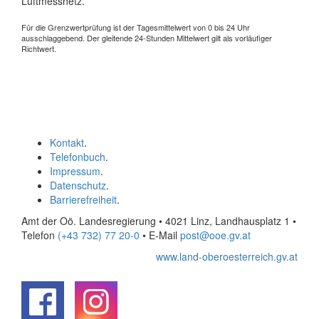
Luftmessnetz.
Für die Grenzwertprüfung ist der Tagesmittelwert von 0 bis 24 Uhr
ausschlaggebend. Der gleitende 24-Stunden Mittelwert gilt als vorläufiger
Richtwert.
Kontakt
.
Telefonbuch
.
Impressum
.
Datenschutz
.
Barrierefreiheit
.
Amt der Oö. Landesregierung • 4021 Linz, Landhausplatz 1
•
Telefon
(+43 732) 77 20-0
• E-Mail
post@ooe.gv.at
www.land-oberoesterreich.gv.at