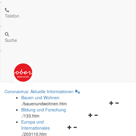
.
Telefon
.
Suche
.
Coronavirus: Aktuelle Informationen
Bauen und Wohnen
Navigationsm
.
/bauenundwohnen.htm
öffnen
Bildung und Forschung
Navigationsmenü
und
.
/133.htm
öffnen
schließen
Europa und
Navigationsmenü
und
Internationales
öffnen
schließen
.
/203110.htm