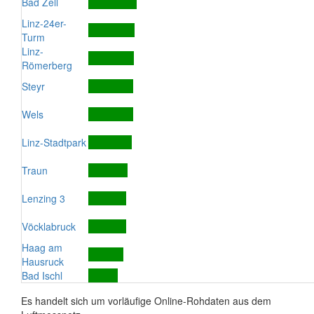
Bad Zell
Linz-24er-
Turm
Linz-
Römerberg
Steyr
Wels
Linz-Stadtpark
Traun
Lenzing 3
Vöcklabruck
Haag am
Hausruck
Bad Ischl
Es handelt sich um vorläufige Online-Rohdaten aus dem