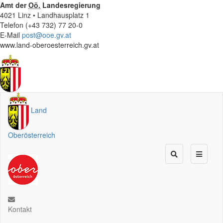
Amt der
Oö.
Landesregierung
4021 Linz • Landhausplatz 1
Telefon (+43 732) 77 20-0
E-Mail
post@ooe.gv.at
www.land-oberoesterreich.gv.at
Land
Oberösterreich
Kontakt