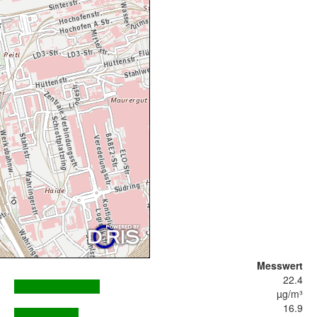
Messwert
22.4
µg/m³
16.9