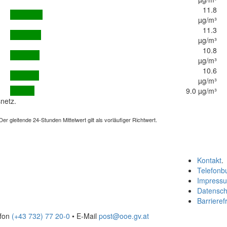
11.8
µg/m³
11.3
µg/m³
10.8
µg/m³
10.6
µg/m³
9.0 µg/m³
netz.
 gleitende 24-Stunden Mittelwert gilt als vorläufiger Richtwert.
Kontakt
.
Telefonb
Impress
Datensch
Barrierefr
efon
(+43 732) 77 20-0
• E-Mail
post@ooe.gv.at