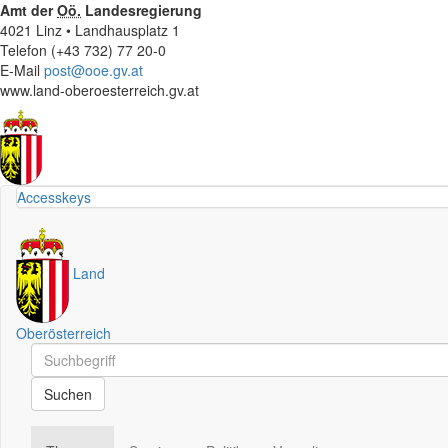
Amt der
Oö.
Landesregierung
4021 Linz • Landhausplatz 1
Telefon (+43 732) 77 20-0
E-Mail
post@ooe.gv.at
www.land-oberoesterreich.gv.at
Accesskeys
Land
Oberösterreich
Schnellsuche
Schnellsuche
Suchen