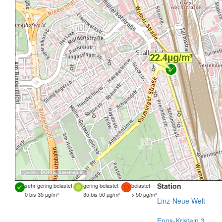
Quellen:
DORIS
,
basemap.at
Station
sehr gering belastet
gering belastet
belastet
0 bis 35 µg/m³
35 bis 50 µg/m³
> 50 µg/m³
Linz-Neue Welt
Enns-Kristein 3