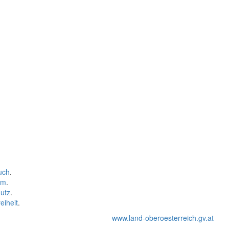
uch
.
um
.
utz
.
eiheit
.
www.land-oberoesterreich.gv.at