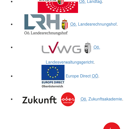
Oö.
Landtag
.
Oö.
Landesrechnungshof
.
Oö.
Landesverwaltungsgericht
.
Europe Direct
OÖ
.
Oö.
Zukunftsakademie
.