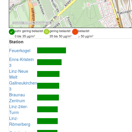
Quellen:
DORIS
,
basemap.at
sehr gering belastet
gering belastet
belastet
0 bis 35 µg/m³
35 bis 50 µg/m³
> 50 µg/m³
Station
Feuerkogel
Enns-Kristein
3
Linz-Neue
Welt
Gallneukirchen
3
Braunau
Zentrum
Linz-24er-
Turm
Linz-
Römerberg