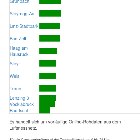
Grünbach
Steyregg-Au
Linz-Stadtpark
Bad Zell
Haag am
Hausruck
Steyr
Wels
Traun
Lenzing 3
Vöcklabruck
Bad Ischl
Es handelt sich um vorläufige Online-Rohdaten aus dem
Luftmessnetz.
Für die Grenzwertprüfung ist der Tagesmittelwert von 0 bis 24 Uhr