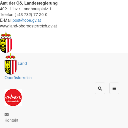
Amt der
Oö.
Landesregierung
4021 Linz • Landhausplatz 1
Telefon (+43 732) 77 20-0
E-Mail
post@ooe.gv.at
www.land-oberoesterreich.gv.at
Land
Oberösterreich
Kontakt