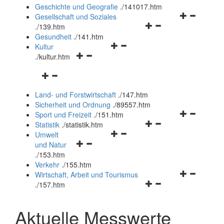
und
Geschichte und Geografie
.
/141017.htm
schließen
Navigationsm
Gesellschaft und Soziales
Navigationsmenü
öffnen
.
/139.htm
öffnen
und
Gesundheit
.
/141.htm
Navigationsmenü
und
schließen
Kultur
Navigationsmenü
öffnen
schließen
.
/kultur.htm
öffnen
und
Navigationsmenü
und
schließen
öffnen
schließen
Land- und Forstwirtschaft
.
/147.htm
und
Sicherheit und Ordnung
.
/89557.htm
schließen
Navigationsm
Sport und Freizeit
.
/151.htm
Navigationsmenü
öffnen
Statistik
.
/statistik.htm
Navigationsmenü
öffnen
und
Umwelt
Navigationsmenü
öffnen
und
schließen
und Natur
öffnen
und
schließen
.
/153.htm
und
schließen
Verkehr
.
/155.htm
schließen
Navigationsm
Wirtschaft, Arbeit und Tourismus
Navigationsmenü
öffnen
.
/157.htm
öffnen
und
und
schließen
Aktuelle Messwerte
schließen