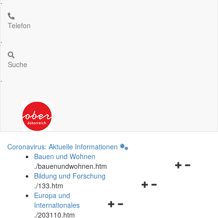
.
Telefon
.
Suche
.
Coronavirus: Aktuelle Informationen
Bauen und Wohnen
Navigationsm
.
/bauenundwohnen.htm
öffnen
Bildung und Forschung
Navigationsmenü
und
.
/133.htm
öffnen
schließen
Europa und
Navigationsmenü
und
Internationales
öffnen
schließen
.
/203110.htm