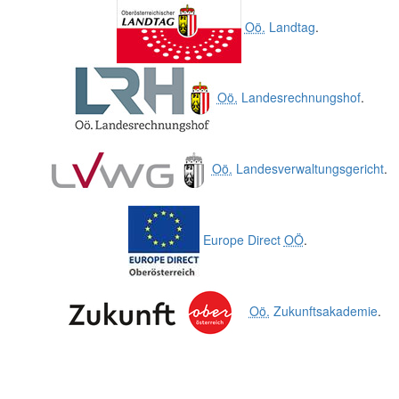
Oö.
Landtag
.
Oö.
Landesrechnungshof
.
Oö.
Landesverwaltungsgericht
.
Europe Direct
OÖ
.
Oö.
Zukunftsakademie
.