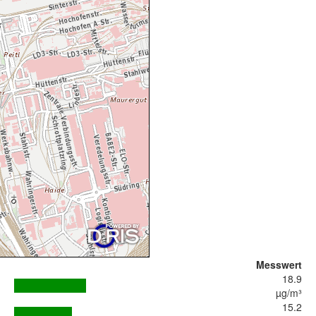
Messwert
18.9
µg/m³
15.2