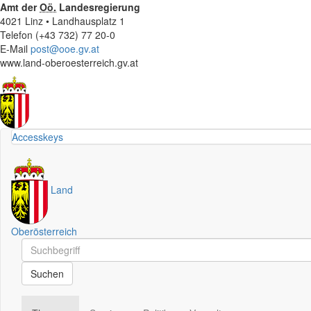
Amt der
Oö.
Landesregierung
4021 Linz • Landhausplatz 1
Telefon (+43 732) 77 20-0
E-Mail
post@ooe.gv.at
www.land-oberoesterreich.gv.at
Accesskeys
Land
Oberösterreich
Schnellsuche
Schnellsuche
Suchen