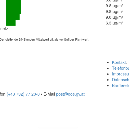
9.8 µg/m³
9.8 µg/m³
9.0 µg/m³
6.3 µg/m³
netz.
 gleitende 24-Stunden Mittelwert gilt als vorläufiger Richtwert.
Kontakt
.
Telefonb
Impress
Datensch
Barrierefr
efon
(+43 732) 77 20-0
• E-Mail
post@ooe.gv.at