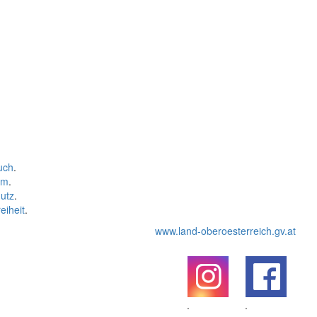
uch
.
um
.
utz
.
eiheit
.
www.land-oberoesterreich.gv.at
.
.