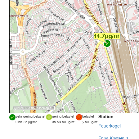
Quellen:
DORIS
,
basemap.at
Station
sehr gering belastet
gering belastet
belastet
0 bis 35 µg/m³
35 bis 50 µg/m³
> 50 µg/m³
Feuerkogel
Enns-Kristein 3