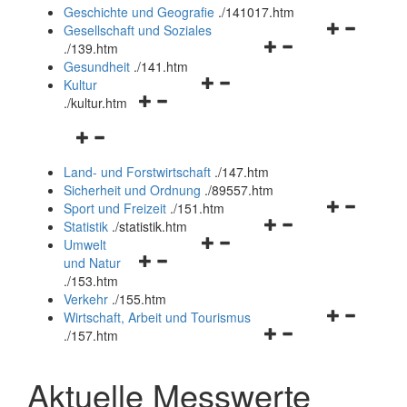
und
Geschichte und Geografie
.
/141017.htm
schließen
Navigationsm
Gesellschaft und Soziales
Navigationsmenü
öffnen
.
/139.htm
öffnen
und
Gesundheit
.
/141.htm
Navigationsmenü
und
schließen
Kultur
Navigationsmenü
öffnen
schließen
.
/kultur.htm
öffnen
und
Navigationsmenü
und
schließen
öffnen
schließen
Land- und Forstwirtschaft
.
/147.htm
und
Sicherheit und Ordnung
.
/89557.htm
schließen
Navigationsm
Sport und Freizeit
.
/151.htm
Navigationsmenü
öffnen
Statistik
.
/statistik.htm
Navigationsmenü
öffnen
und
Umwelt
Navigationsmenü
öffnen
und
schließen
und Natur
öffnen
und
schließen
.
/153.htm
und
schließen
Verkehr
.
/155.htm
schließen
Navigationsm
Wirtschaft, Arbeit und Tourismus
Navigationsmenü
öffnen
.
/157.htm
öffnen
und
und
schließen
Aktuelle Messwerte
schließen