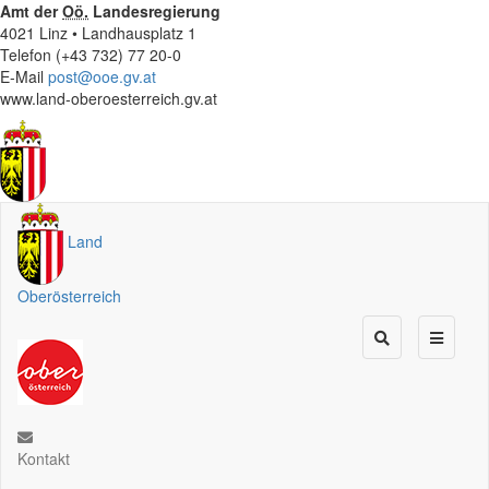
Amt der
Oö.
Landesregierung
4021 Linz • Landhausplatz 1
Telefon (+43 732) 77 20-0
E-Mail
post@ooe.gv.at
www.land-oberoesterreich.gv.at
Land
Oberösterreich
Kontakt