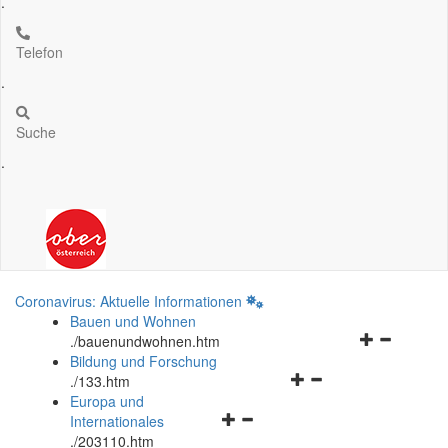
.
Telefon
.
Suche
.
Coronavirus: Aktuelle Informationen
Bauen und Wohnen
Navigationsm
.
/bauenundwohnen.htm
öffnen
Bildung und Forschung
Navigationsmenü
und
.
/133.htm
öffnen
schließen
Europa und
Navigationsmenü
und
Internationales
öffnen
schließen
.
/203110.htm