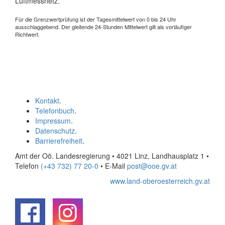
Luftmessnetz.
Für die Grenzwertprüfung ist der Tagesmittelwert von 0 bis 24 Uhr
ausschlaggebend. Der gleitende 24-Stunden Mittelwert gilt als vorläufiger
Richtwert.
Kontakt
.
Telefonbuch
.
Impressum
.
Datenschutz
.
Barrierefreiheit
.
Amt der Oö. Landesregierung • 4021 Linz, Landhausplatz 1
•
Telefon
(+43 732) 77 20-0
• E-Mail
post@ooe.gv.at
www.land-oberoesterreich.gv.at