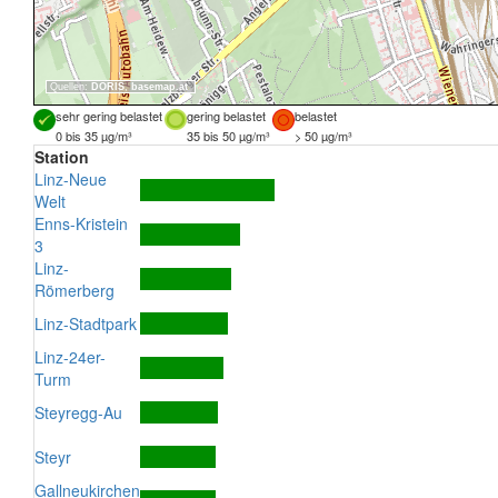
Quellen:
DORIS
,
basemap.at
sehr gering belastet
gering belastet
belastet
0 bis 35 µg/m³
35 bis 50 µg/m³
> 50 µg/m³
Station
Linz-Neue
Welt
Enns-Kristein
3
Linz-
Römerberg
Linz-Stadtpark
Linz-24er-
Turm
Steyregg-Au
Steyr
Gallneukirchen