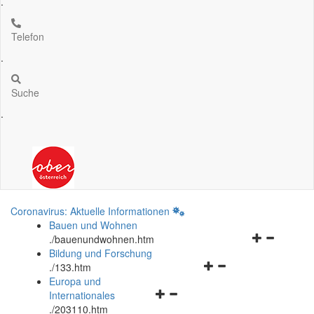
.
Telefon
.
Suche
.
Coronavirus: Aktuelle Informationen
Bauen und Wohnen
Navigationsm
.
/bauenundwohnen.htm
öffnen
Bildung und Forschung
Navigationsmenü
und
.
/133.htm
öffnen
schließen
Europa und
Navigationsmenü
und
Internationales
öffnen
schließen
.
/203110.htm