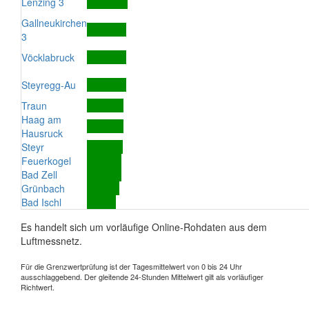
Lenzing 3
Gallneukirchen
3
Vöcklabruck
Steyregg-Au
Traun
Haag am
Hausruck
Steyr
Feuerkogel
Bad Zell
Grünbach
Bad Ischl
Es handelt sich um vorläufige Online-Rohdaten aus dem
Luftmessnetz.
Für die Grenzwertprüfung ist der Tagesmittelwert von 0 bis 24 Uhr
ausschlaggebend. Der gleitende 24-Stunden Mittelwert gilt als vorläufiger
Richtwert.