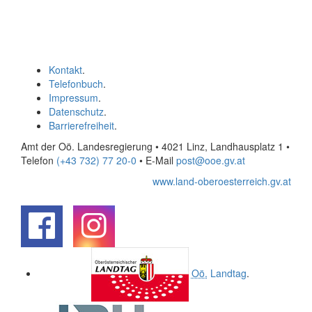
Kontakt
.
Telefonbuch
.
Impressum
.
Datenschutz
.
Barrierefreiheit
.
Amt der Oö. Landesregierung • 4021 Linz, Landhausplatz 1
•
Telefon
(+43 732) 77 20-0
• E-Mail
post@ooe.gv.at
www.land-oberoesterreich.gv.at
.
.
Oö.
Landtag
.