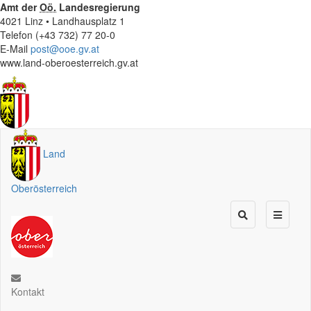
Amt der
Oö.
Landesregierung
4021 Linz • Landhausplatz 1
Telefon (+43 732) 77 20-0
E-Mail
post@ooe.gv.at
www.land-oberoesterreich.gv.at
Land
Oberösterreich
Kontakt