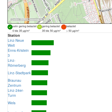
Quellen:
DORIS
,
basemap.at
sehr gering belastet
gering belastet
belastet
0 bis 35 µg/m³
35 bis 50 µg/m³
> 50 µg/m³
Station
Linz-Neue
Welt
Enns-Kristein
3
Linz-
Römerberg
Linz-Stadtpark
Braunau
Zentrum
Linz-24er-
Turm
Wels