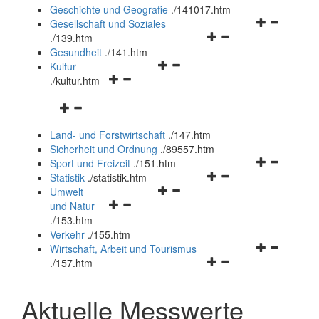
und
Geschichte und Geografie
.
/141017.htm
schließen
Navigationsm
Gesellschaft und Soziales
Navigationsmenü
öffnen
.
/139.htm
öffnen
und
Gesundheit
.
/141.htm
Navigationsmenü
und
schließen
Kultur
Navigationsmenü
öffnen
schließen
.
/kultur.htm
öffnen
und
Navigationsmenü
und
schließen
öffnen
schließen
Land- und Forstwirtschaft
.
/147.htm
und
Sicherheit und Ordnung
.
/89557.htm
schließen
Navigationsm
Sport und Freizeit
.
/151.htm
Navigationsmenü
öffnen
Statistik
.
/statistik.htm
Navigationsmenü
öffnen
und
Umwelt
Navigationsmenü
öffnen
und
schließen
und Natur
öffnen
und
schließen
.
/153.htm
und
schließen
Verkehr
.
/155.htm
schließen
Navigationsm
Wirtschaft, Arbeit und Tourismus
Navigationsmenü
öffnen
.
/157.htm
öffnen
und
und
schließen
Aktuelle Messwerte
schließen