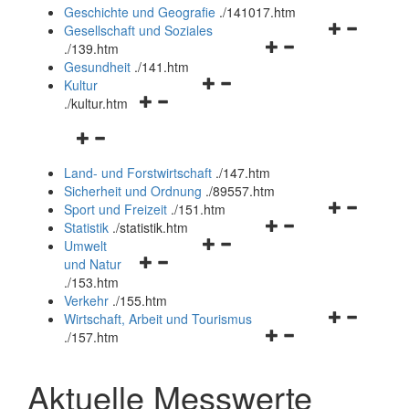
und
Geschichte und Geografie
.
/141017.htm
schließen
Navigationsm
Gesellschaft und Soziales
Navigationsmenü
öffnen
.
/139.htm
öffnen
und
Gesundheit
.
/141.htm
Navigationsmenü
und
schließen
Kultur
Navigationsmenü
öffnen
schließen
.
/kultur.htm
öffnen
und
Navigationsmenü
und
schließen
öffnen
schließen
Land- und Forstwirtschaft
.
/147.htm
und
Sicherheit und Ordnung
.
/89557.htm
schließen
Navigationsm
Sport und Freizeit
.
/151.htm
Navigationsmenü
öffnen
Statistik
.
/statistik.htm
Navigationsmenü
öffnen
und
Umwelt
Navigationsmenü
öffnen
und
schließen
und Natur
öffnen
und
schließen
.
/153.htm
und
schließen
Verkehr
.
/155.htm
schließen
Navigationsm
Wirtschaft, Arbeit und Tourismus
Navigationsmenü
öffnen
.
/157.htm
öffnen
und
und
schließen
Aktuelle Messwerte
schließen