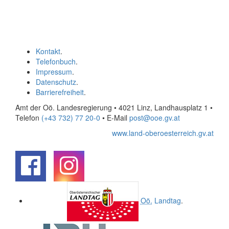
Kontakt
.
Telefonbuch
.
Impressum
.
Datenschutz
.
Barrierefreiheit
.
Amt der Oö. Landesregierung • 4021 Linz, Landhausplatz 1
•
Telefon
(+43 732) 77 20-0
• E-Mail
post@ooe.gv.at
www.land-oberoesterreich.gv.at
.
.
Oö.
Landtag
.