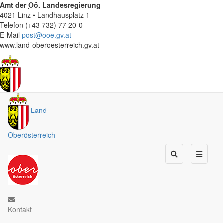
Amt der
Oö.
Landesregierung
4021 Linz • Landhausplatz 1
Telefon (+43 732) 77 20-0
E-Mail
post@ooe.gv.at
www.land-oberoesterreich.gv.at
Land
Oberösterreich
Kontakt