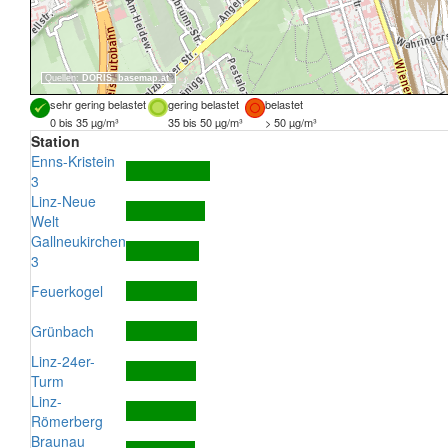
Quellen:
DORIS
,
basemap.at
sehr gering belastet
gering belastet
belastet
0 bis 35 µg/m³
35 bis 50 µg/m³
> 50 µg/m³
Station
Enns-Kristein
3
Linz-Neue
Welt
Gallneukirchen
3
Feuerkogel
Grünbach
Linz-24er-
Turm
Linz-
Römerberg
Braunau