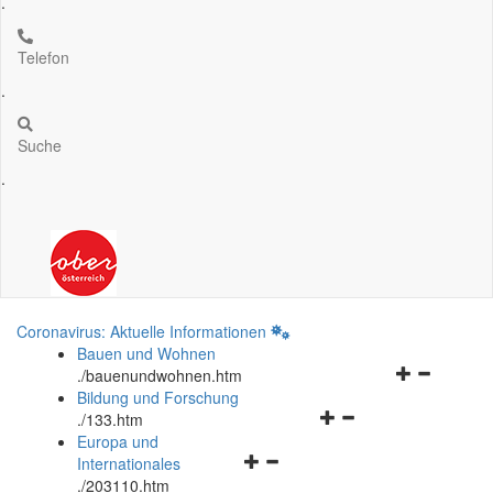
.
Telefon
.
Suche
.
Coronavirus: Aktuelle Informationen
Bauen und Wohnen
Navigationsm
.
/bauenundwohnen.htm
öffnen
Bildung und Forschung
Navigationsmenü
und
.
/133.htm
öffnen
schließen
Europa und
Navigationsmenü
und
Internationales
öffnen
schließen
.
/203110.htm