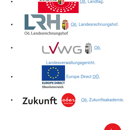
Oö.
Landtag
.
Oö.
Landesrechnungshof
.
Oö.
Landesverwaltungsgericht
.
Europe Direct
OÖ
.
Oö.
Zukunftsakademie
.