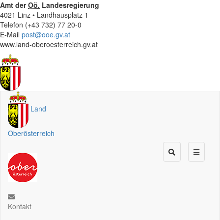
Amt der
Oö.
Landesregierung
4021 Linz • Landhausplatz 1
Telefon (+43 732) 77 20-0
E-Mail
post@ooe.gv.at
www.land-oberoesterreich.gv.at
Land
Oberösterreich
Kontakt