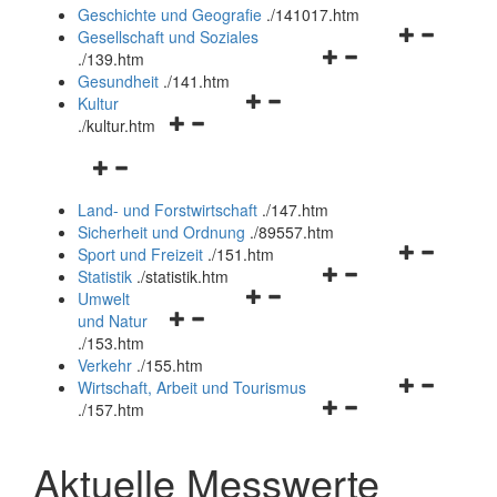
und
Geschichte und Geografie
.
/141017.htm
schließen
Navigationsm
Gesellschaft und Soziales
Navigationsmenü
öffnen
.
/139.htm
öffnen
und
Gesundheit
.
/141.htm
Navigationsmenü
und
schließen
Kultur
Navigationsmenü
öffnen
schließen
.
/kultur.htm
öffnen
und
Navigationsmenü
und
schließen
öffnen
schließen
Land- und Forstwirtschaft
.
/147.htm
und
Sicherheit und Ordnung
.
/89557.htm
schließen
Navigationsm
Sport und Freizeit
.
/151.htm
Navigationsmenü
öffnen
Statistik
.
/statistik.htm
Navigationsmenü
öffnen
und
Umwelt
Navigationsmenü
öffnen
und
schließen
und Natur
öffnen
und
schließen
.
/153.htm
und
schließen
Verkehr
.
/155.htm
schließen
Navigationsm
Wirtschaft, Arbeit und Tourismus
Navigationsmenü
öffnen
.
/157.htm
öffnen
und
und
schließen
Aktuelle Messwerte
schließen