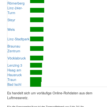
Römerberg
Linz-24er-
Turm
Steyr
Wels
Linz-Stadtpark
Braunau
Zentrum
Vöcklabruck
Lenzing 3
Haag am
Hausruck
Traun
Bad Ischl
Es handelt sich um vorläufige Online-Rohdaten aus dem
Luftmessnetz.
Für die Grenzwertprüfung ist der Tagesmittelwert von 0 bis 24 Uhr