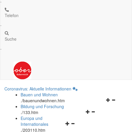
.
Telefon
.
Suche
.
Coronavirus: Aktuelle Informationen
Bauen und Wohnen
Navigationsm
.
/bauenundwohnen.htm
öffnen
Bildung und Forschung
Navigationsmenü
und
.
/133.htm
öffnen
schließen
Europa und
Navigationsmenü
und
Internationales
öffnen
schließen
.
/203110.htm