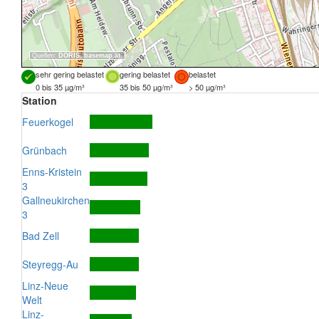
Quellen:
DORIS
,
basemap.at
sehr gering belastet
gering belastet
belastet
0 bis 35 µg/m³
35 bis 50 µg/m³
> 50 µg/m³
Station
Feuerkogel
Grünbach
Enns-Kristein
3
Gallneukirchen
3
Bad Zell
Steyregg-Au
Linz-Neue
Welt
Linz-