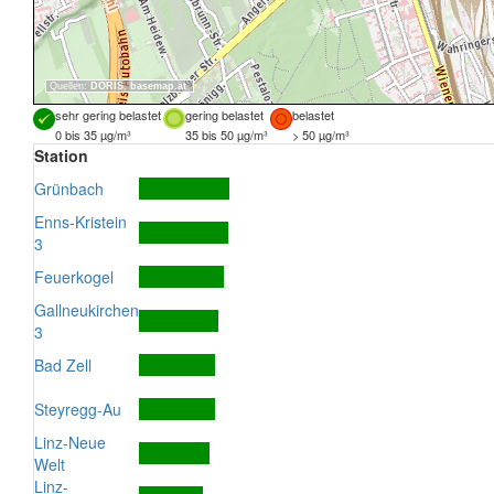
Quellen:
DORIS
,
basemap.at
sehr gering belastet
gering belastet
belastet
0 bis 35 µg/m³
35 bis 50 µg/m³
> 50 µg/m³
Station
Grünbach
Enns-Kristein
3
Feuerkogel
Gallneukirchen
3
Bad Zell
Steyregg-Au
Linz-Neue
Welt
Linz-