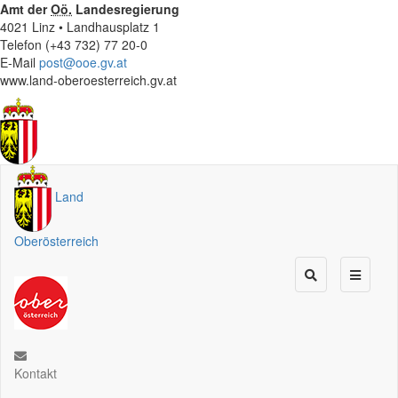
Amt der
Oö.
Landesregierung
4021 Linz • Landhausplatz 1
Telefon (+43 732) 77 20-0
E-Mail
post@ooe.gv.at
www.land-oberoesterreich.gv.at
Land
Oberösterreich
Kontakt