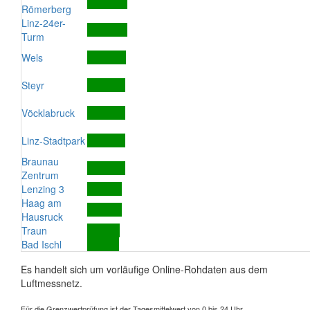
Römerberg
Linz-24er-
Turm
Wels
Steyr
Vöcklabruck
Linz-Stadtpark
Braunau
Zentrum
Lenzing 3
Haag am
Hausruck
Traun
Bad Ischl
Es handelt sich um vorläufige Online-Rohdaten aus dem
Luftmessnetz.
Für die Grenzwertprüfung ist der Tagesmittelwert von 0 bis 24 Uhr