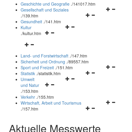
und
Geschichte und Geografie
.
/141017.htm
schließen
Navigationsm
Gesellschaft und Soziales
Navigationsmenü
öffnen
.
/139.htm
öffnen
und
Gesundheit
.
/141.htm
Navigationsmenü
und
schließen
Kultur
Navigationsmenü
öffnen
schließen
.
/kultur.htm
öffnen
und
Navigationsmenü
und
schließen
öffnen
schließen
Land- und Forstwirtschaft
.
/147.htm
und
Sicherheit und Ordnung
.
/89557.htm
schließen
Navigationsm
Sport und Freizeit
.
/151.htm
Navigationsmenü
öffnen
Statistik
.
/statistik.htm
Navigationsmenü
öffnen
und
Umwelt
Navigationsmenü
öffnen
und
schließen
und Natur
öffnen
und
schließen
.
/153.htm
und
schließen
Verkehr
.
/155.htm
schließen
Navigationsm
Wirtschaft, Arbeit und Tourismus
Navigationsmenü
öffnen
.
/157.htm
öffnen
und
und
schließen
Aktuelle Messwerte
schließen