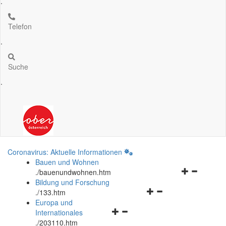
.
Telefon
.
Suche
.
Coronavirus: Aktuelle Informationen
Bauen und Wohnen
Navigationsm
.
/bauenundwohnen.htm
öffnen
Bildung und Forschung
Navigationsmenü
und
.
/133.htm
öffnen
schließen
Europa und
Navigationsmenü
und
Internationales
öffnen
schließen
.
/203110.htm