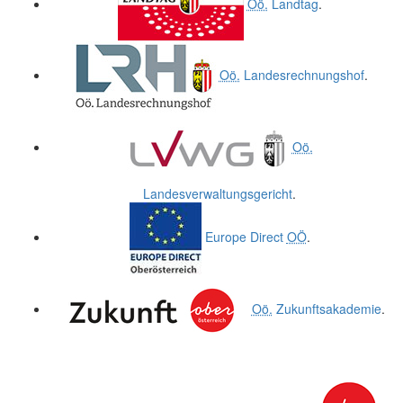
Oö.
Landtag
.
Oö.
Landesrechnungshof
.
Oö.
Landesverwaltungsgericht
.
Europe Direct
OÖ
.
Oö.
Zukunftsakademie
.