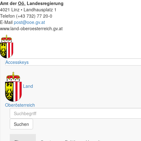
Amt der
Oö.
Landesregierung
4021 Linz • Landhausplatz 1
Telefon (+43 732) 77 20-0
E-Mail
post@ooe.gv.at
www.land-oberoesterreich.gv.at
Accesskeys
Land
Oberösterreich
Schnellsuche
Schnellsuche
Suchen