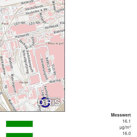
Messwert
16.1
µg/m³
16.0