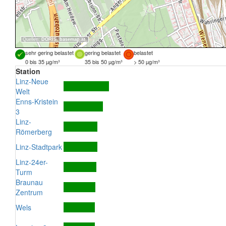
Quellen:
DORIS
,
basemap.at
sehr gering belastet
gering belastet
belastet
0 bis 35 µg/m³
35 bis 50 µg/m³
> 50 µg/m³
Station
Linz-Neue
Welt
Enns-Kristein
3
Linz-
Römerberg
Linz-Stadtpark
Linz-24er-
Turm
Braunau
Zentrum
Wels