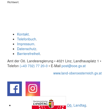
Richtwert.
Kontakt
.
Telefonbuch
.
Impressum
.
Datenschutz
.
Barrierefreiheit
.
Amt der Oö. Landesregierung • 4021 Linz, Landhausplatz 1
•
Telefon
(+43 732) 77 20-0
• E-Mail
post@ooe.gv.at
www.land-oberoesterreich.gv.at
.
.
Oö.
Landtag
.