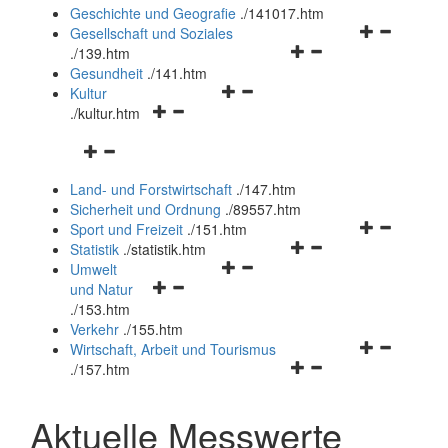
und
Geschichte und Geografie
.
/141017.htm
schließen
Navigationsm
Gesellschaft und Soziales
Navigationsmenü
öffnen
.
/139.htm
öffnen
und
Gesundheit
.
/141.htm
Navigationsmenü
und
schließen
Kultur
Navigationsmenü
öffnen
schließen
.
/kultur.htm
öffnen
und
Navigationsmenü
und
schließen
öffnen
schließen
Land- und Forstwirtschaft
.
/147.htm
und
Sicherheit und Ordnung
.
/89557.htm
schließen
Navigationsm
Sport und Freizeit
.
/151.htm
Navigationsmenü
öffnen
Statistik
.
/statistik.htm
Navigationsmenü
öffnen
und
Umwelt
Navigationsmenü
öffnen
und
schließen
und Natur
öffnen
und
schließen
.
/153.htm
und
schließen
Verkehr
.
/155.htm
schließen
Navigationsm
Wirtschaft, Arbeit und Tourismus
Navigationsmenü
öffnen
.
/157.htm
öffnen
und
und
schließen
Aktuelle Messwerte
schließen