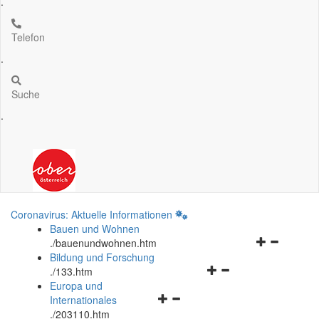
.
Telefon
.
Suche
.
Coronavirus: Aktuelle Informationen
Bauen und Wohnen
Navigationsm
.
/bauenundwohnen.htm
öffnen
Bildung und Forschung
Navigationsmenü
und
.
/133.htm
öffnen
schließen
Europa und
Navigationsmenü
und
Internationales
öffnen
schließen
.
/203110.htm