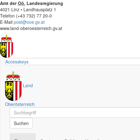
Amt der
Oö.
Landesregierung
4021 Linz • Landhausplatz 1
Telefon (+43 732) 77 20-0
E-Mail
post@ooe.gv.at
www.land-oberoesterreich.gv.at
Accesskeys
Land
Oberösterreich
Schnellsuche
Schnellsuche
Suchen