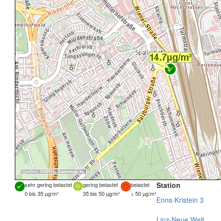
Quellen:
DORIS
,
basemap.at
Station
sehr gering belastet
gering belastet
belastet
0 bis 35 µg/m³
35 bis 50 µg/m³
> 50 µg/m³
Enns-Kristein 3
Linz-Neue Welt