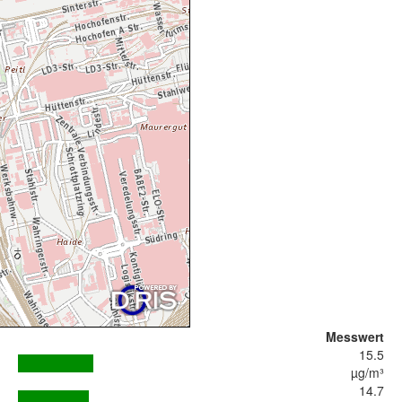
Messwert
15.5
µg/m³
14.7