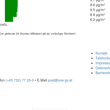
9.6 µg/m³
9.5 µg/m³
8.9 µg/m³
6.2 µg/m³
netz.
 gleitende 24-Stunden Mittelwert gilt als vorläufiger Richtwert.
Kontakt
.
Telefonb
Impress
Datensch
Barrierefr
efon
(+43 732) 77 20-0
• E-Mail
post@ooe.gv.at