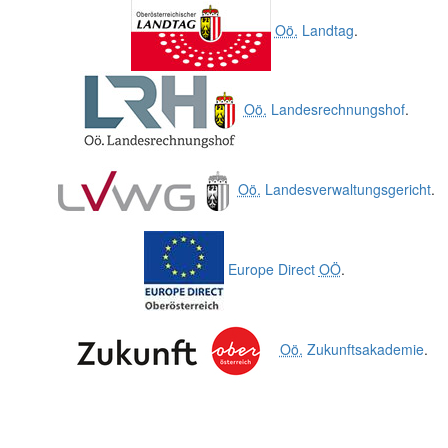
Oö.
Landtag
.
Oö.
Landesrechnungshof
.
Oö.
Landesverwaltungsgericht
.
Europe Direct
OÖ
.
Oö.
Zukunftsakademie
.