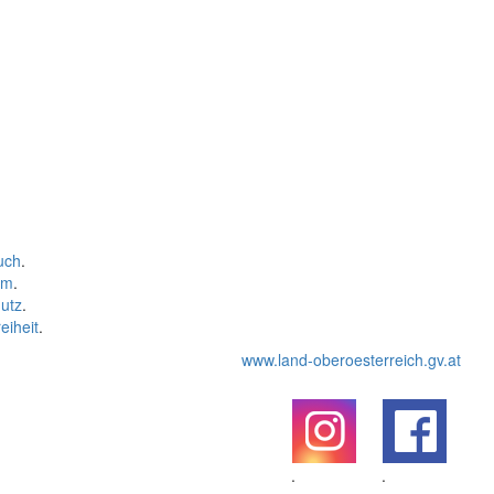
uch
.
um
.
utz
.
eiheit
.
www.land-oberoesterreich.gv.at
.
.