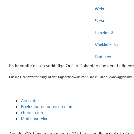
Wels
Steyr
Lenzing 3
Vöcklabruck
Bad Ischl
Es handelt sich um vorläufige Online-Rohdaten aus dem Luftmess
Für die Grenzwertprüfung ist der Tagesmittelwert von 0 bis 24 Uhr ausschlaggebend. Der
Amtstafel
.
Bezirkshauptmannschaften
.
Gemeinden
.
Medienservice
.
Amt der Oö. Landesregierung • 4021 Linz, Landhausplatz 1
• Tel