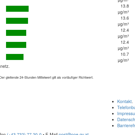
13.8
µg/m³
13.6
µg/m³
12.4
µg/m³
12.4
µg/m³
10.7
µg/m³
netz.
 gleitende 24-Stunden Mittelwert gilt als vorläufiger Richtwert.
Kontakt
.
Telefonb
Impress
Datensch
Barrierefr
efon
(+43 732) 77 20-0
• E-Mail
post@ooe.gv.at