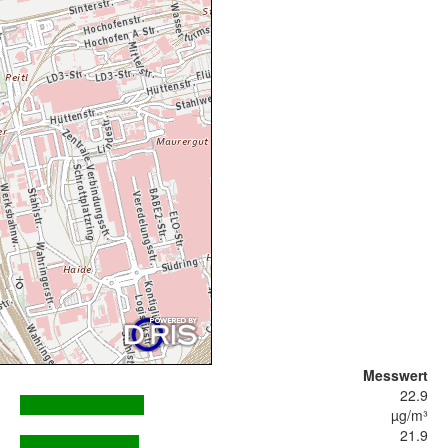
Messwert
22.9
µg/m³
21.9