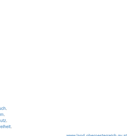
uch
.
um
.
utz
.
eiheit
.
www.land-oberoesterreich.gv.at