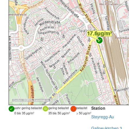
Quellen:
DORIS
,
basemap.at
Station
sehr gering belastet
gering belastet
belastet
0 bis 35 µg/m³
35 bis 50 µg/m³
> 50 µg/m³
Steyregg-Au
Gallneukirchen 3