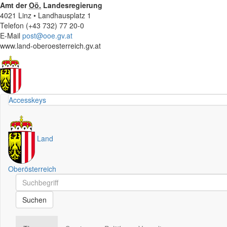
Amt der
Oö.
Landesregierung
4021 Linz • Landhausplatz 1
Telefon (+43 732) 77 20-0
E-Mail
post@ooe.gv.at
www.land-oberoesterreich.gv.at
Accesskeys
Land
Oberösterreich
Schnellsuche
Schnellsuche
Suchen