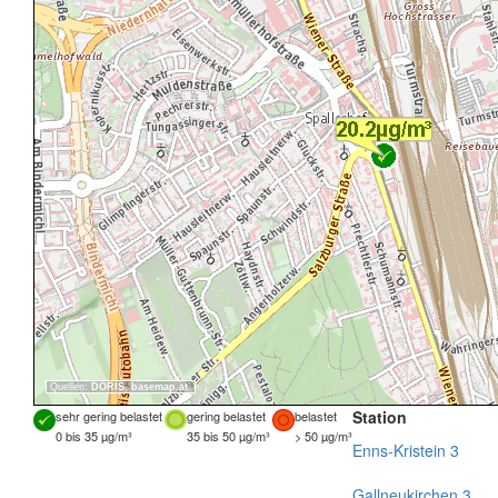
Quellen:
DORIS
,
basemap.at
Station
sehr gering belastet
gering belastet
belastet
0 bis 35 µg/m³
35 bis 50 µg/m³
> 50 µg/m³
Enns-Kristein 3
Gallneukirchen 3