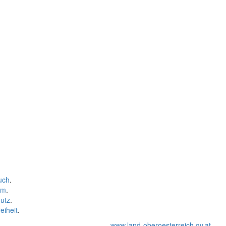
uch
.
um
.
utz
.
eiheit
.
www.land-oberoesterreich.gv.at