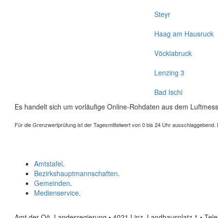
Steyr
Haag am Hausruck
Vöcklabruck
Lenzing 3
Bad Ischl
Es handelt sich um vorläufige Online-Rohdaten aus dem Luftmess
Für die Grenzwertprüfung ist der Tagesmittelwert von 0 bis 24 Uhr ausschlaggebend. Der
Amtstafel
.
Bezirkshauptmannschaften
.
Gemeinden
.
Medienservice
.
Amt der Oö. Landesregierung • 4021 Linz, Landhausplatz 1
• Tel