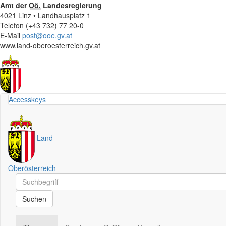
Amt der
Oö.
Landesregierung
4021 Linz • Landhausplatz 1
Telefon (+43 732) 77 20-0
E-Mail
post@ooe.gv.at
www.land-oberoesterreich.gv.at
Accesskeys
Land
Oberösterreich
Schnellsuche
Schnellsuche
Suchen