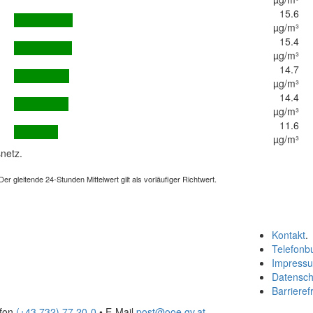
15.6
µg/m³
15.4
µg/m³
14.7
µg/m³
14.4
µg/m³
11.6
µg/m³
netz.
 gleitende 24-Stunden Mittelwert gilt als vorläufiger Richtwert.
Kontakt
.
Telefonb
Impress
Datensch
Barrierefr
efon
(+43 732) 77 20-0
• E-Mail
post@ooe.gv.at