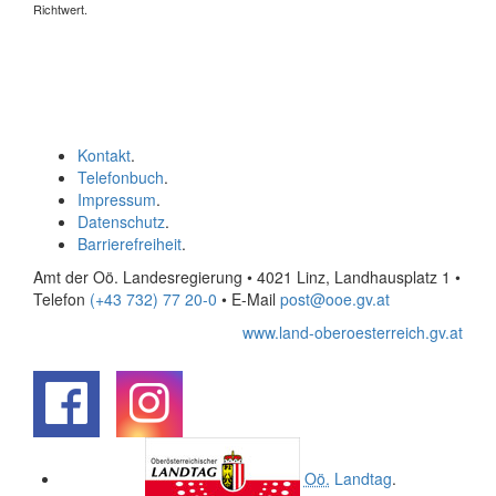
Richtwert.
Kontakt
.
Telefonbuch
.
Impressum
.
Datenschutz
.
Barrierefreiheit
.
Amt der Oö. Landesregierung • 4021 Linz, Landhausplatz 1
•
Telefon
(+43 732) 77 20-0
• E-Mail
post@ooe.gv.at
www.land-oberoesterreich.gv.at
.
.
Oö.
Landtag
.