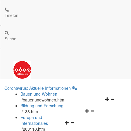
.
Telefon
.
Suche
.
Coronavirus: Aktuelle Informationen
Bauen und Wohnen
Navigationsm
.
/bauenundwohnen.htm
öffnen
Bildung und Forschung
Navigationsmenü
und
.
/133.htm
öffnen
schließen
Europa und
Navigationsmenü
und
Internationales
öffnen
schließen
.
/203110.htm