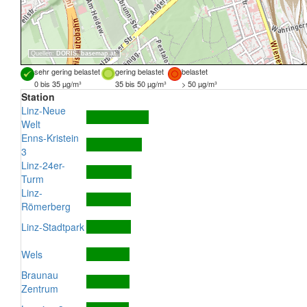
Quellen:
DORIS
,
basemap.at
sehr gering belastet
gering belastet
belastet
0 bis 35 µg/m³
35 bis 50 µg/m³
> 50 µg/m³
Station
Linz-Neue
Welt
Enns-Kristein
3
Linz-24er-
Turm
Linz-
Römerberg
Linz-Stadtpark
Wels
Braunau
Zentrum