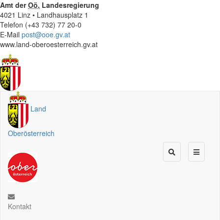
Amt der
Oö.
Landesregierung
4021 Linz • Landhausplatz 1
Telefon (+43 732) 77 20-0
E-Mail
post@ooe.gv.at
www.land-oberoesterreich.gv.at
Land
Oberösterreich
Kontakt