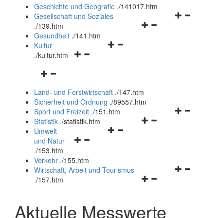
und
Geschichte und Geografie
.
/141017.htm
schließen
Navigationsm
Gesellschaft und Soziales
Navigationsmenü
öffnen
.
/139.htm
öffnen
und
Gesundheit
.
/141.htm
Navigationsmenü
und
schließen
Kultur
Navigationsmenü
öffnen
schließen
.
/kultur.htm
öffnen
und
Navigationsmenü
und
schließen
öffnen
schließen
Land- und Forstwirtschaft
.
/147.htm
und
Sicherheit und Ordnung
.
/89557.htm
schließen
Navigationsm
Sport und Freizeit
.
/151.htm
Navigationsmenü
öffnen
Statistik
.
/statistik.htm
Navigationsmenü
öffnen
und
Umwelt
Navigationsmenü
öffnen
und
schließen
und Natur
öffnen
und
schließen
.
/153.htm
und
schließen
Verkehr
.
/155.htm
schließen
Navigationsm
Wirtschaft, Arbeit und Tourismus
Navigationsmenü
öffnen
.
/157.htm
öffnen
und
und
schließen
Aktuelle Messwerte
schließen