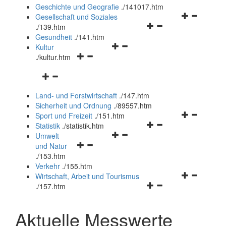
und
Geschichte und Geografie
.
/141017.htm
schließen
Navigationsm
Gesellschaft und Soziales
Navigationsmenü
öffnen
.
/139.htm
öffnen
und
Gesundheit
.
/141.htm
Navigationsmenü
und
schließen
Kultur
Navigationsmenü
öffnen
schließen
.
/kultur.htm
öffnen
und
Navigationsmenü
und
schließen
öffnen
schließen
Land- und Forstwirtschaft
.
/147.htm
und
Sicherheit und Ordnung
.
/89557.htm
schließen
Navigationsm
Sport und Freizeit
.
/151.htm
Navigationsmenü
öffnen
Statistik
.
/statistik.htm
Navigationsmenü
öffnen
und
Umwelt
Navigationsmenü
öffnen
und
schließen
und Natur
öffnen
und
schließen
.
/153.htm
und
schließen
Verkehr
.
/155.htm
schließen
Navigationsm
Wirtschaft, Arbeit und Tourismus
Navigationsmenü
öffnen
.
/157.htm
öffnen
und
und
schließen
Aktuelle Messwerte
schließen