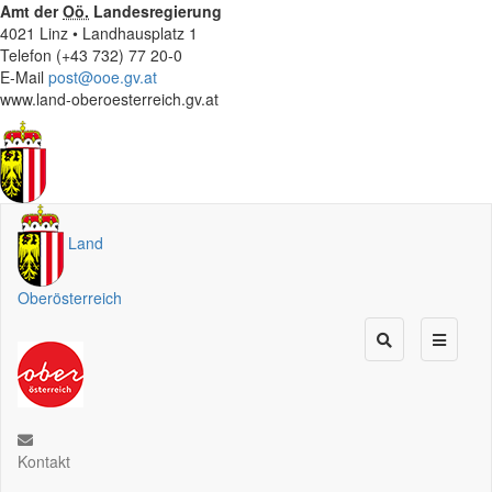
Amt der
Oö.
Landesregierung
4021 Linz • Landhausplatz 1
Telefon (+43 732) 77 20-0
E-Mail
post@ooe.gv.at
www.land-oberoesterreich.gv.at
Land
Oberösterreich
Kontakt