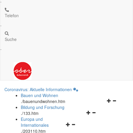
.
Telefon
.
Suche
.
Coronavirus: Aktuelle Informationen
Bauen und Wohnen
Navigationsm
.
/bauenundwohnen.htm
öffnen
Bildung und Forschung
Navigationsmenü
und
.
/133.htm
öffnen
schließen
Europa und
Navigationsmenü
und
Internationales
öffnen
schließen
.
/203110.htm