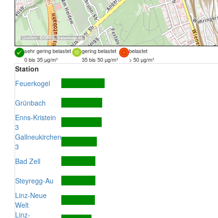
Quellen:
DORIS
,
basemap.at
sehr gering belastet
gering belastet
belastet
0 bis 35 µg/m³
35 bis 50 µg/m³
> 50 µg/m³
Station
Feuerkogel
Grünbach
Enns-Kristein
3
Gallneukirchen
3
Bad Zell
Steyregg-Au
Linz-Neue
Welt
Linz-