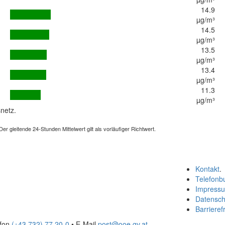
14.9
µg/m³
14.5
µg/m³
13.5
µg/m³
13.4
µg/m³
11.3
µg/m³
netz.
 gleitende 24-Stunden Mittelwert gilt als vorläufiger Richtwert.
Kontakt
.
Telefonb
Impress
Datensch
Barrierefr
efon
(+43 732) 77 20-0
• E-Mail
post@ooe.gv.at