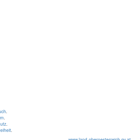
uch
.
um
.
utz
.
eiheit
.
www.land-oberoesterreich.gv.at