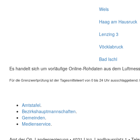
Wels
Haag am Hausruck
Lenzing 3
Vöcklabruck
Bad Ischl
Es handelt sich um vorläufige Online-Rohdaten aus dem Luftmess
Für die Grenzwertprüfung ist der Tagesmittelwert von 0 bis 24 Uhr ausschlaggebend. Der
Amtstafel
.
Bezirkshauptmannschaften
.
Gemeinden
.
Medienservice
.
Amt der Oö. Landesregierung • 4021 Linz, Landhausplatz 1
• Tel