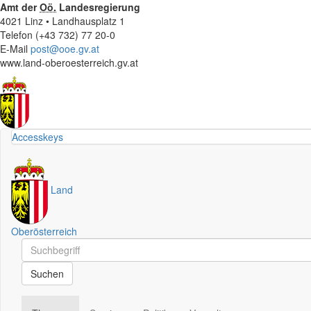
Amt der
Oö.
Landesregierung
4021 Linz • Landhausplatz 1
Telefon (+43 732) 77 20-0
E-Mail
post@ooe.gv.at
www.land-oberoesterreich.gv.at
Accesskeys
Land
Oberösterreich
Schnellsuche
Schnellsuche
Suchen