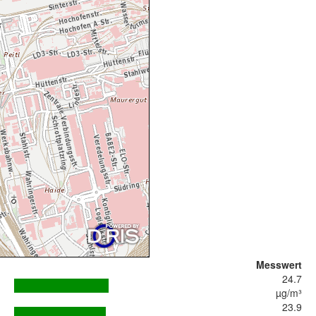
Messwert
24.7
µg/m³
23.9