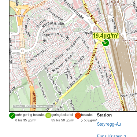
Quellen:
DORIS
,
basemap.at
Station
sehr gering belastet
gering belastet
belastet
0 bis 35 µg/m³
35 bis 50 µg/m³
> 50 µg/m³
Steyregg-Au
Enns-Kristein 3