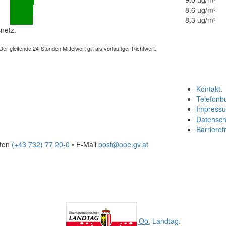
8.6 µg/m³
8.3 µg/m³
netz.
 gleitende 24-Stunden Mittelwert gilt als vorläufiger Richtwert.
Kontakt
.
Telefonb
Impress
Datensch
Barrierefr
efon
(+43 732) 77 20-0
• E-Mail
post@ooe.gv.at
Oö.
Landtag
.