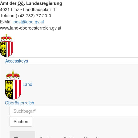
Amt der
Oö.
Landesregierung
4021 Linz • Landhausplatz 1
Telefon (+43 732) 77 20-0
E-Mail
post@ooe.gv.at
www.land-oberoesterreich.gv.at
Accesskeys
Land
Oberösterreich
Schnellsuche
Schnellsuche
Suchen