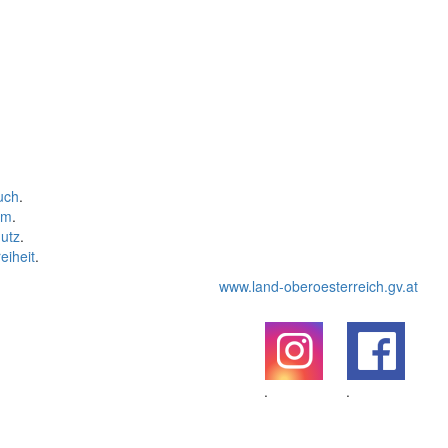
uch
.
um
.
utz
.
eiheit
.
www.land-oberoesterreich.gv.at
.
.