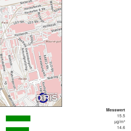
Messwert
15.5
µg/m³
14.6