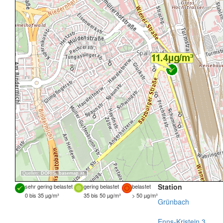
Quellen:
DORIS
,
basemap.at
Station
sehr gering belastet
gering belastet
belastet
0 bis 35 µg/m³
35 bis 50 µg/m³
> 50 µg/m³
Grünbach
Enns-Kristein 3