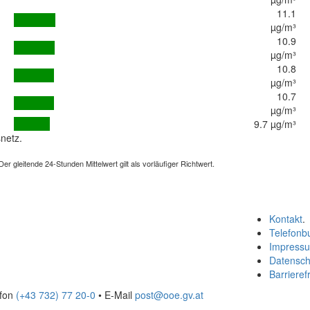
11.1
µg/m³
10.9
µg/m³
10.8
µg/m³
10.7
µg/m³
9.7 µg/m³
netz.
 gleitende 24-Stunden Mittelwert gilt als vorläufiger Richtwert.
Kontakt
.
Telefonb
Impress
Datensch
Barrierefr
efon
(+43 732) 77 20-0
• E-Mail
post@ooe.gv.at