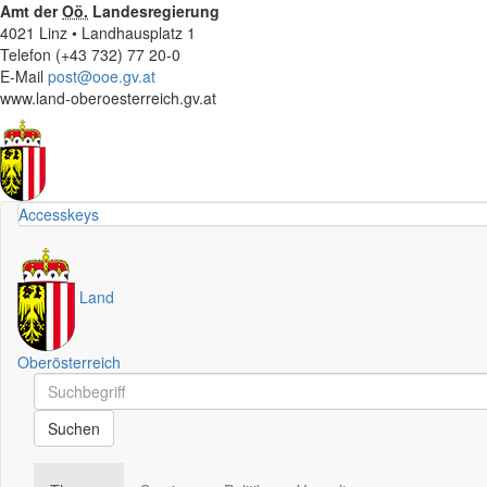
Amt der
Oö.
Landesregierung
4021 Linz • Landhausplatz 1
Telefon (+43 732) 77 20-0
E-Mail
post@ooe.gv.at
www.land-oberoesterreich.gv.at
Accesskeys
Land
Oberösterreich
Schnellsuche
Schnellsuche
Suchen