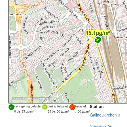
Quellen:
DORIS
,
basemap.at
Station
sehr gering belastet
gering belastet
belastet
0 bis 35 µg/m³
35 bis 50 µg/m³
> 50 µg/m³
Gallneukirchen 3
Steyregg-Au