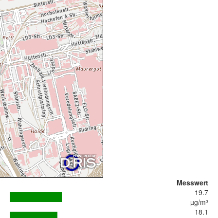
Messwert
19.7
µg/m³
18.1