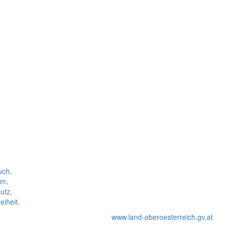
uch
.
um
.
utz
.
eiheit
.
www.land-oberoesterreich.gv.at