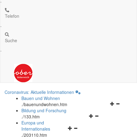
.
Telefon
.
Suche
.
Coronavirus: Aktuelle Informationen
Bauen und Wohnen
Navigationsm
.
/bauenundwohnen.htm
öffnen
Bildung und Forschung
Navigationsmenü
und
.
/133.htm
öffnen
schließen
Europa und
Navigationsmenü
und
Internationales
öffnen
schließen
.
/203110.htm