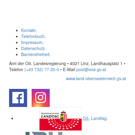
Kontakt
.
Telefonbuch
.
Impressum
.
Datenschutz
.
Barrierefreiheit
.
Amt der Oö. Landesregierung • 4021 Linz, Landhausplatz 1
•
Telefon
(+43 732) 77 20-0
• E-Mail
post@ooe.gv.at
www.land-oberoesterreich.gv.at
.
.
Oö.
Landtag
.