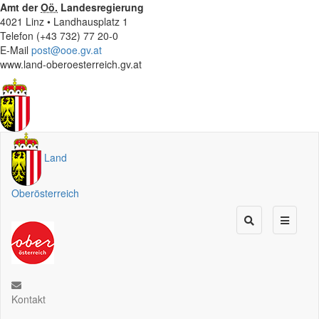
Amt der
Oö.
Landesregierung
4021 Linz • Landhausplatz 1
Telefon (+43 732) 77 20-0
E-Mail
post@ooe.gv.at
www.land-oberoesterreich.gv.at
Land
Oberösterreich
Kontakt