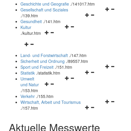
und
Geschichte und Geografie
.
/141017.htm
schließen
Navigationsm
Gesellschaft und Soziales
Navigationsmenü
öffnen
.
/139.htm
öffnen
und
Gesundheit
.
/141.htm
Navigationsmenü
und
schließen
Kultur
Navigationsmenü
öffnen
schließen
.
/kultur.htm
öffnen
und
Navigationsmenü
und
schließen
öffnen
schließen
Land- und Forstwirtschaft
.
/147.htm
und
Sicherheit und Ordnung
.
/89557.htm
schließen
Navigationsm
Sport und Freizeit
.
/151.htm
Navigationsmenü
öffnen
Statistik
.
/statistik.htm
Navigationsmenü
öffnen
und
Umwelt
Navigationsmenü
öffnen
und
schließen
und Natur
öffnen
und
schließen
.
/153.htm
und
schließen
Verkehr
.
/155.htm
schließen
Navigationsm
Wirtschaft, Arbeit und Tourismus
Navigationsmenü
öffnen
.
/157.htm
öffnen
und
und
schließen
Aktuelle Messwerte
schließen