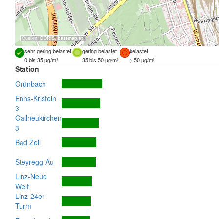
Quellen:
DORIS
,
basemap.at
sehr gering belastet
gering belastet
belastet
0 bis 35 µg/m³
35 bis 50 µg/m³
> 50 µg/m³
Station
Grünbach
Enns-Kristein
3
Gallneukirchen
3
Bad Zell
Steyregg-Au
Linz-Neue
Welt
Linz-24er-
Turm