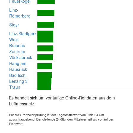
Feuerkogel
Linz-
Römerberg
Steyr
Linz-Stadtpark
Wels
Braunau
Zentrum
Vöcklabruck
Haag am
Hausruck
Bad Ischl
Lenzing 3
Traun
Es handelt sich um vorläufige Online-Rohdaten aus dem
Luftmessnetz.
Für die Grenzwertprüfung ist der Tagesmittelwert von 0 bis 24 Uhr
ausschlaggebend. Der gleitende 24-Stunden Mittelwert gilt als vorläufiger
Richtwert.