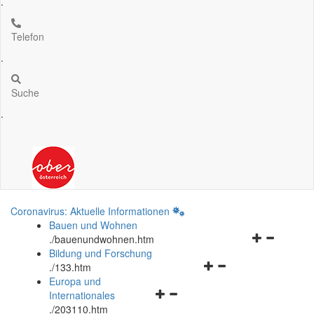
.
Telefon
.
Suche
.
Coronavirus: Aktuelle Informationen
Bauen und Wohnen
Navigationsm
.
/bauenundwohnen.htm
öffnen
Bildung und Forschung
Navigationsmenü
und
.
/133.htm
öffnen
schließen
Europa und
Navigationsmenü
und
Internationales
öffnen
schließen
.
/203110.htm