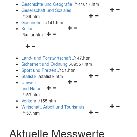
und
Geschichte und Geografie
.
/141017.htm
schließen
Navigationsm
Gesellschaft und Soziales
Navigationsmenü
öffnen
.
/139.htm
öffnen
und
Gesundheit
.
/141.htm
Navigationsmenü
und
schließen
Kultur
Navigationsmenü
öffnen
schließen
.
/kultur.htm
öffnen
und
Navigationsmenü
und
schließen
öffnen
schließen
Land- und Forstwirtschaft
.
/147.htm
und
Sicherheit und Ordnung
.
/89557.htm
schließen
Navigationsm
Sport und Freizeit
.
/151.htm
Navigationsmenü
öffnen
Statistik
.
/statistik.htm
Navigationsmenü
öffnen
und
Umwelt
Navigationsmenü
öffnen
und
schließen
und Natur
öffnen
und
schließen
.
/153.htm
und
schließen
Verkehr
.
/155.htm
schließen
Navigationsm
Wirtschaft, Arbeit und Tourismus
Navigationsmenü
öffnen
.
/157.htm
öffnen
und
und
schließen
Aktuelle Messwerte
schließen