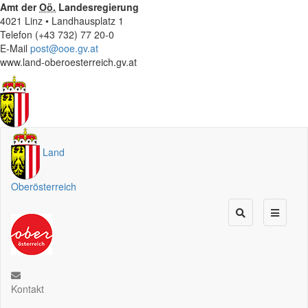
Amt der
Oö.
Landesregierung
4021 Linz • Landhausplatz 1
Telefon (+43 732) 77 20-0
E-Mail
post@ooe.gv.at
www.land-oberoesterreich.gv.at
Land
Oberösterreich
Kontakt