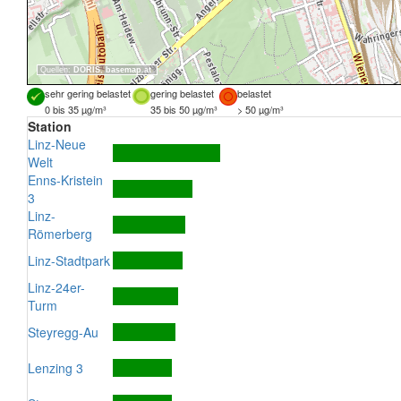
Quellen:
DORIS
,
basemap.at
sehr gering belastet
gering belastet
belastet
0 bis 35 µg/m³
35 bis 50 µg/m³
> 50 µg/m³
Station
Linz-Neue
Welt
Enns-Kristein
3
Linz-
Römerberg
Linz-Stadtpark
Linz-24er-
Turm
Steyregg-Au
Lenzing 3