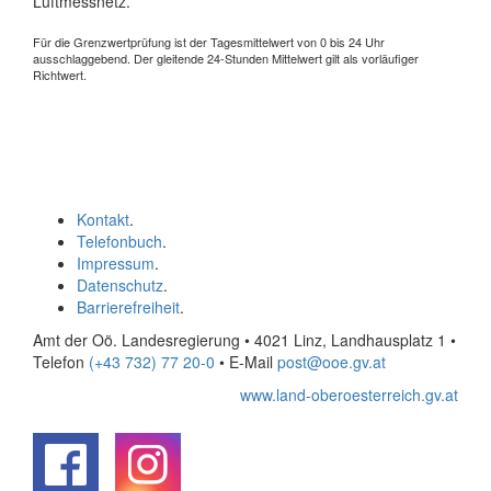
Luftmessnetz.
Für die Grenzwertprüfung ist der Tagesmittelwert von 0 bis 24 Uhr
ausschlaggebend. Der gleitende 24-Stunden Mittelwert gilt als vorläufiger
Richtwert.
Kontakt
.
Telefonbuch
.
Impressum
.
Datenschutz
.
Barrierefreiheit
.
Amt der Oö. Landesregierung • 4021 Linz, Landhausplatz 1
•
Telefon
(+43 732) 77 20-0
• E-Mail
post@ooe.gv.at
www.land-oberoesterreich.gv.at