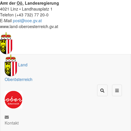
Amt der
Oö.
Landesregierung
4021 Linz • Landhausplatz 1
Telefon (+43 732) 77 20-0
E-Mail
post@ooe.gv.at
www.land-oberoesterreich.gv.at
Land
Oberösterreich
Kontakt