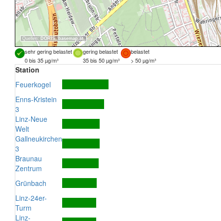
Quellen:
DORIS
,
basemap.at
sehr gering belastet
gering belastet
belastet
0 bis 35 µg/m³
35 bis 50 µg/m³
> 50 µg/m³
Station
Feuerkogel
Enns-Kristein
3
Linz-Neue
Welt
Gallneukirchen
3
Braunau
Zentrum
Grünbach
Linz-24er-
Turm
Linz-