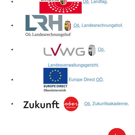
Oö.
Landtag
.
Oö.
Landesrechnungshof
.
Oö.
Landesverwaltungsgericht
.
Europe Direct
OÖ
.
Oö.
Zukunftsakademie
.