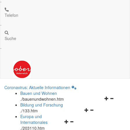
.
Telefon
.
Suche
.
Coronavirus: Aktuelle Informationen
Bauen und Wohnen
Navigationsm
.
/bauenundwohnen.htm
öffnen
Bildung und Forschung
Navigationsmenü
und
.
/133.htm
öffnen
schließen
Europa und
Navigationsmenü
und
Internationales
öffnen
schließen
.
/203110.htm