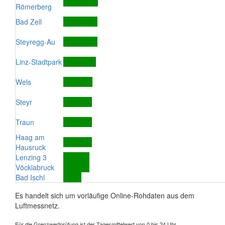
Römerberg
Bad Zell
Steyregg-Au
Linz-Stadtpark
Wels
Steyr
Traun
Haag am
Hausruck
Lenzing 3
Vöcklabruck
Bad Ischl
Es handelt sich um vorläufige Online-Rohdaten aus dem
Luftmessnetz.
Für die Grenzwertprüfung ist der Tagesmittelwert von 0 bis 24 Uhr