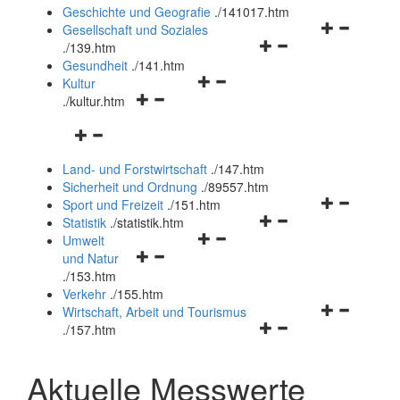
und
Geschichte und Geografie
.
/141017.htm
schließen
Navigationsm
Gesellschaft und Soziales
Navigationsmenü
öffnen
.
/139.htm
öffnen
und
Gesundheit
.
/141.htm
Navigationsmenü
und
schließen
Kultur
Navigationsmenü
öffnen
schließen
.
/kultur.htm
öffnen
und
Navigationsmenü
und
schließen
öffnen
schließen
Land- und Forstwirtschaft
.
/147.htm
und
Sicherheit und Ordnung
.
/89557.htm
schließen
Navigationsm
Sport und Freizeit
.
/151.htm
Navigationsmenü
öffnen
Statistik
.
/statistik.htm
Navigationsmenü
öffnen
und
Umwelt
Navigationsmenü
öffnen
und
schließen
und Natur
öffnen
und
schließen
.
/153.htm
und
schließen
Verkehr
.
/155.htm
schließen
Navigationsm
Wirtschaft, Arbeit und Tourismus
Navigationsmenü
öffnen
.
/157.htm
öffnen
und
und
schließen
Aktuelle Messwerte
schließen