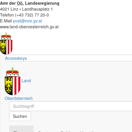
Amt der
Oö.
Landesregierung
4021 Linz • Landhausplatz 1
Telefon (+43 732) 77 20-0
E-Mail
post@ooe.gv.at
www.land-oberoesterreich.gv.at
Accesskeys
Land
Oberösterreich
Schnellsuche
Schnellsuche
Suchen