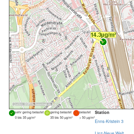
Quellen:
DORIS
,
basemap.at
Station
sehr gering belastet
gering belastet
belastet
0 bis 35 µg/m³
35 bis 50 µg/m³
> 50 µg/m³
Enns-Kristein 3
Linz-Neue Welt