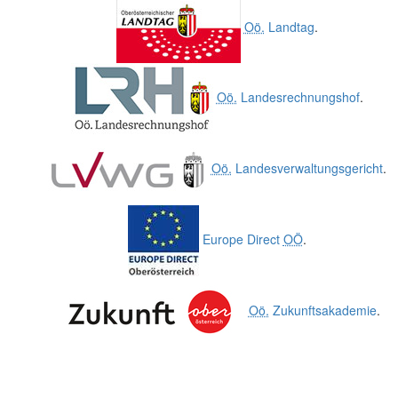
Oö.
Landtag
.
Oö.
Landesrechnungshof
.
Oö.
Landesverwaltungsgericht
.
Europe Direct
OÖ
.
Oö.
Zukunftsakademie
.