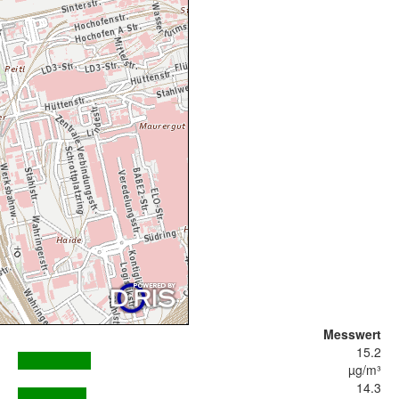
Messwert
15.2
µg/m³
14.3