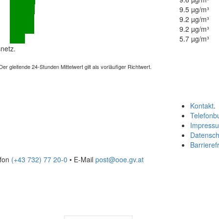
9.5 µg/m³
9.2 µg/m³
9.2 µg/m³
5.7 µg/m³
netz.
 gleitende 24-Stunden Mittelwert gilt als vorläufiger Richtwert.
Kontakt
.
Telefonb
Impress
Datensch
Barrierefr
efon
(+43 732) 77 20-0
• E-Mail
post@ooe.gv.at