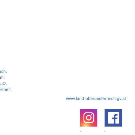
uch
.
um
.
utz
.
eiheit
.
www.land-oberoesterreich.gv.at
.
.