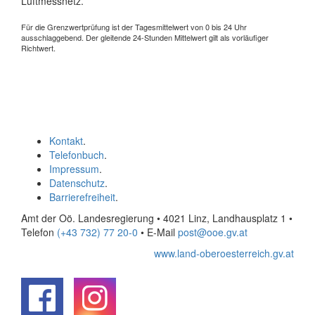
Luftmessnetz.
Für die Grenzwertprüfung ist der Tagesmittelwert von 0 bis 24 Uhr
ausschlaggebend. Der gleitende 24-Stunden Mittelwert gilt als vorläufiger
Richtwert.
Kontakt
.
Telefonbuch
.
Impressum
.
Datenschutz
.
Barrierefreiheit
.
Amt der Oö. Landesregierung • 4021 Linz, Landhausplatz 1
•
Telefon
(+43 732) 77 20-0
• E-Mail
post@ooe.gv.at
www.land-oberoesterreich.gv.at