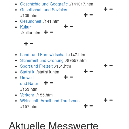
und
Geschichte und Geografie
.
/141017.htm
schließen
Navigationsm
Gesellschaft und Soziales
Navigationsmenü
öffnen
.
/139.htm
öffnen
und
Gesundheit
.
/141.htm
Navigationsmenü
und
schließen
Kultur
Navigationsmenü
öffnen
schließen
.
/kultur.htm
öffnen
und
Navigationsmenü
und
schließen
öffnen
schließen
Land- und Forstwirtschaft
.
/147.htm
und
Sicherheit und Ordnung
.
/89557.htm
schließen
Navigationsm
Sport und Freizeit
.
/151.htm
Navigationsmenü
öffnen
Statistik
.
/statistik.htm
Navigationsmenü
öffnen
und
Umwelt
Navigationsmenü
öffnen
und
schließen
und Natur
öffnen
und
schließen
.
/153.htm
und
schließen
Verkehr
.
/155.htm
schließen
Navigationsm
Wirtschaft, Arbeit und Tourismus
Navigationsmenü
öffnen
.
/157.htm
öffnen
und
und
schließen
Aktuelle Messwerte
schließen