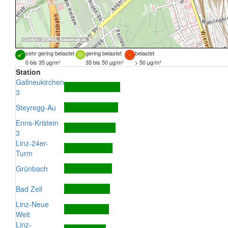
Quellen:
DORIS
,
basemap.at
sehr gering belastet
gering belastet
belastet
0 bis 35 µg/m³
35 bis 50 µg/m³
> 50 µg/m³
Station
Gallneukirchen
3
Steyregg-Au
Enns-Kristein
3
Linz-24er-
Turm
Grünbach
Bad Zell
Linz-Neue
Welt
Linz-