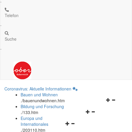
.
Telefon
.
Suche
.
Coronavirus: Aktuelle Informationen
Bauen und Wohnen
Navigationsm
.
/bauenundwohnen.htm
öffnen
Bildung und Forschung
Navigationsmenü
und
.
/133.htm
öffnen
schließen
Europa und
Navigationsmenü
und
Internationales
öffnen
schließen
.
/203110.htm