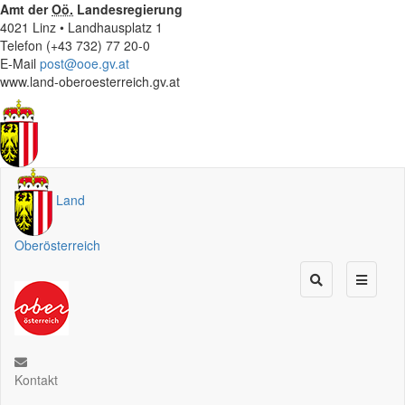
Amt der
Oö.
Landesregierung
4021 Linz • Landhausplatz 1
Telefon (+43 732) 77 20-0
E-Mail
post@ooe.gv.at
www.land-oberoesterreich.gv.at
Land
Oberösterreich
Kontakt