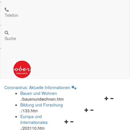
.
Telefon
.
Suche
.
Coronavirus: Aktuelle Informationen
Bauen und Wohnen
Navigationsm
.
/bauenundwohnen.htm
öffnen
Bildung und Forschung
Navigationsmenü
und
.
/133.htm
öffnen
schließen
Europa und
Navigationsmenü
und
Internationales
öffnen
schließen
.
/203110.htm