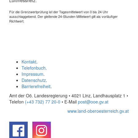
Luftmessnetz.
Für die Grenzwertprüfung ist der Tagesmittelwert von 0 bis 24 Uhr
ausschlaggebend. Der gleitende 24-Stunden Mittelwert gilt als vorläufiger
Richtwert.
Kontakt
.
Telefonbuch
.
Impressum
.
Datenschutz
.
Barrierefreiheit
.
Amt der Oö. Landesregierung • 4021 Linz, Landhausplatz 1
•
Telefon
(+43 732) 77 20-0
• E-Mail
post@ooe.gv.at
www.land-oberoesterreich.gv.at