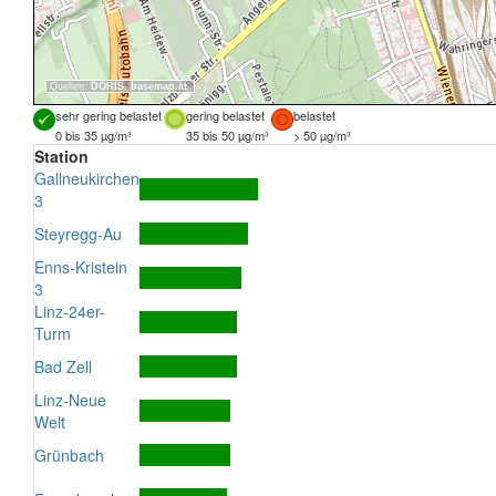
Quellen:
DORIS
,
basemap.at
sehr gering belastet
gering belastet
belastet
0 bis 35 µg/m³
35 bis 50 µg/m³
> 50 µg/m³
Station
Gallneukirchen
3
Steyregg-Au
Enns-Kristein
3
Linz-24er-
Turm
Bad Zell
Linz-Neue
Welt
Grünbach