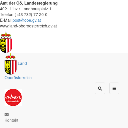
Amt der
Oö.
Landesregierung
4021 Linz • Landhausplatz 1
Telefon (+43 732) 77 20-0
E-Mail
post@ooe.gv.at
www.land-oberoesterreich.gv.at
Land
Oberösterreich
Kontakt