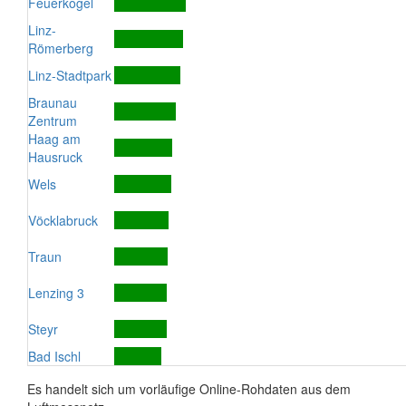
Feuerkogel
Linz-
Römerberg
Linz-Stadtpark
Braunau
Zentrum
Haag am
Hausruck
Wels
Vöcklabruck
Traun
Lenzing 3
Steyr
Bad Ischl
Es handelt sich um vorläufige Online-Rohdaten aus dem