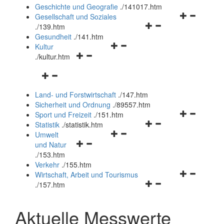
und
Geschichte und Geografie
.
/141017.htm
schließen
Navigationsm
Gesellschaft und Soziales
Navigationsmenü
öffnen
.
/139.htm
öffnen
und
Gesundheit
.
/141.htm
Navigationsmenü
und
schließen
Kultur
Navigationsmenü
öffnen
schließen
.
/kultur.htm
öffnen
und
Navigationsmenü
und
schließen
öffnen
schließen
Land- und Forstwirtschaft
.
/147.htm
und
Sicherheit und Ordnung
.
/89557.htm
schließen
Navigationsm
Sport und Freizeit
.
/151.htm
Navigationsmenü
öffnen
Statistik
.
/statistik.htm
Navigationsmenü
öffnen
und
Umwelt
Navigationsmenü
öffnen
und
schließen
und Natur
öffnen
und
schließen
.
/153.htm
und
schließen
Verkehr
.
/155.htm
schließen
Navigationsm
Wirtschaft, Arbeit und Tourismus
Navigationsmenü
öffnen
.
/157.htm
öffnen
und
und
schließen
Aktuelle Messwerte
schließen