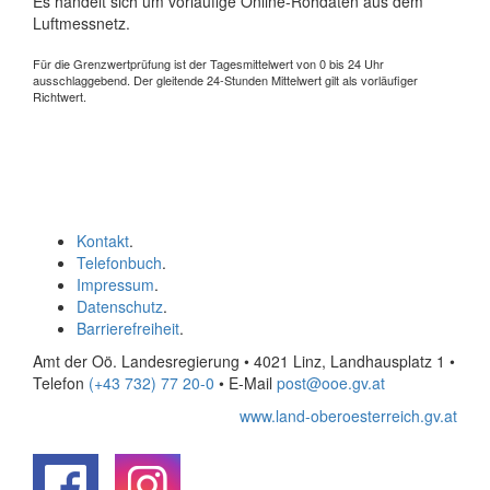
Es handelt sich um vorläufige Online-Rohdaten aus dem
Luftmessnetz.
Für die Grenzwertprüfung ist der Tagesmittelwert von 0 bis 24 Uhr
ausschlaggebend. Der gleitende 24-Stunden Mittelwert gilt als vorläufiger
Richtwert.
Kontakt
.
Telefonbuch
.
Impressum
.
Datenschutz
.
Barrierefreiheit
.
Amt der Oö. Landesregierung • 4021 Linz, Landhausplatz 1
•
Telefon
(+43 732) 77 20-0
• E-Mail
post@ooe.gv.at
www.land-oberoesterreich.gv.at