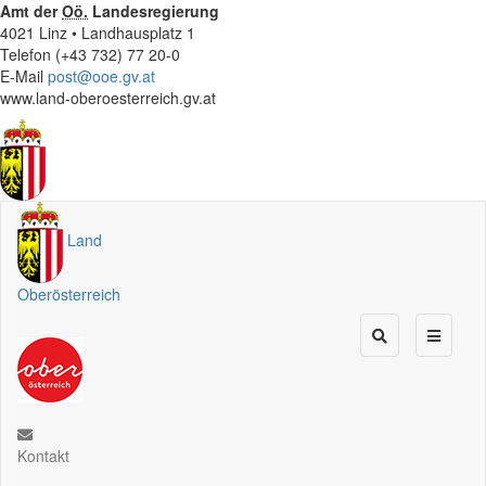
Amt der
Oö.
Landesregierung
4021 Linz • Landhausplatz 1
Telefon (+43 732) 77 20-0
E-Mail
post@ooe.gv.at
www.land-oberoesterreich.gv.at
Land
Oberösterreich
Kontakt