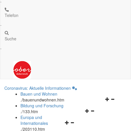
.
Telefon
.
Suche
.
Coronavirus: Aktuelle Informationen
Bauen und Wohnen
Navigationsm
.
/bauenundwohnen.htm
öffnen
Bildung und Forschung
Navigationsmenü
und
.
/133.htm
öffnen
schließen
Europa und
Navigationsmenü
und
Internationales
öffnen
schließen
.
/203110.htm