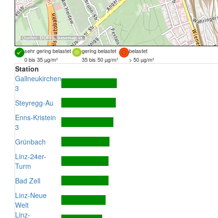
Quellen:
DORIS
,
basemap.at
sehr gering belastet
gering belastet
belastet
0 bis 35 µg/m³
35 bis 50 µg/m³
> 50 µg/m³
Station
Gallneukirchen
3
Steyregg-Au
Enns-Kristein
3
Grünbach
Linz-24er-
Turm
Bad Zell
Linz-Neue
Welt
Linz-