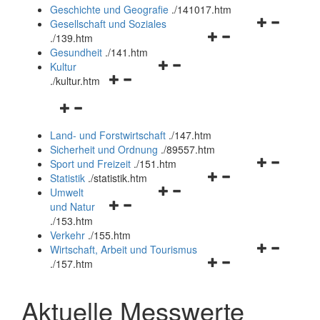
und
Geschichte und Geografie
.
/141017.htm
schließen
Navigationsm
Gesellschaft und Soziales
Navigationsmenü
öffnen
.
/139.htm
öffnen
und
Gesundheit
.
/141.htm
Navigationsmenü
und
schließen
Kultur
Navigationsmenü
öffnen
schließen
.
/kultur.htm
öffnen
und
Navigationsmenü
und
schließen
öffnen
schließen
Land- und Forstwirtschaft
.
/147.htm
und
Sicherheit und Ordnung
.
/89557.htm
schließen
Navigationsm
Sport und Freizeit
.
/151.htm
Navigationsmenü
öffnen
Statistik
.
/statistik.htm
Navigationsmenü
öffnen
und
Umwelt
Navigationsmenü
öffnen
und
schließen
und Natur
öffnen
und
schließen
.
/153.htm
und
schließen
Verkehr
.
/155.htm
schließen
Navigationsm
Wirtschaft, Arbeit und Tourismus
Navigationsmenü
öffnen
.
/157.htm
öffnen
und
und
schließen
Aktuelle Messwerte
schließen